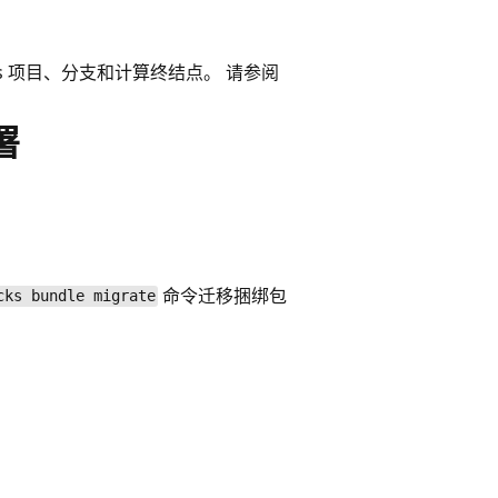
res 项目、分支和计算终结点。 请参阅
。
署
命令迁移捆绑包
cks bundle migrate