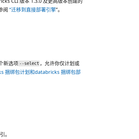
 CLI 版本 1.3.0 及更高版本创建的
请参阅
“迁移到直接部署引擎
”。
个新选项
，允许你仅计划或
--select
icks 捆绑包计划和
databricks 捆绑包部
引。