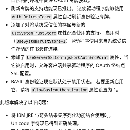
口限制的环境中促进 OAuth 令牌获取。
刷新令牌的支持功能现已推出。 这使驱动程序能够使用
属性自动刷新身份验证令牌。
Auth_RefreshToken
添加了对将系统受信任的存储与新的
属性配合使用的支持。 启用时
UseSystemTrustStore
（
）驱动程序使用来自系统受信
UseSystemTrustStore=1
任存储的证书验证连接。
添加了
属性，当
UseServerSSLConfigsForOAuthEndPoint
它被启用时，允许客户端共享驱动程序的 OAuth 终结点
SSL 配置。
BASIC 身份验证现在默认处于禁用状态。 若要重新启用
它，请将
属性设置为 1。
allowBasicAuthentication
此版本解决了以下问题：
将 IBM JRE 与箭头结果集序列化功能结合使用时，
Unicode 字符现已得到正确处理。