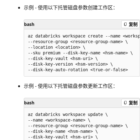
示例 - 使用以下托管磁盘参数创建工作区：
bash
复制
az databricks workspace create --name <worksp
--resource-group <resource-group-name> \

--location <location> \

--sku premium --disk-key-name <hsm-name> \

--disk-key-vault <hsm-uri> \

--disk-key-version <hsm-version> \

示例 - 使用以下托管磁盘参数更新工作区：
bash
复制
az databricks workspace update \

--name <workspace-name> \

--resource-group <resource-group-name> \

--disk-key-name <hsm-name> \

--disk-key-vault <hsm-uri> \
