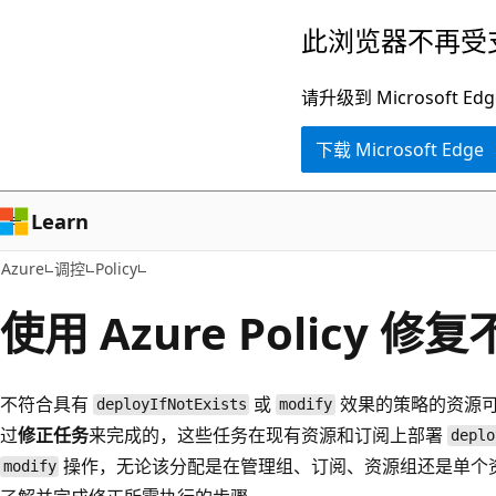
跳
此浏览器不再受
至
主
请升级到 Microsof
要
下载 Microsoft Edge
内
容
Learn
Azure
调控
Policy
使用 Azure Policy 
不符合具有
或
效果的策略的资源
deployIfNotExists
modify
过
修正任务
来完成的，这些任务在现有资源和订阅上部署
deplo
操作，无论该分配是在管理组、订阅、资源组还是单个资源上。 
modify