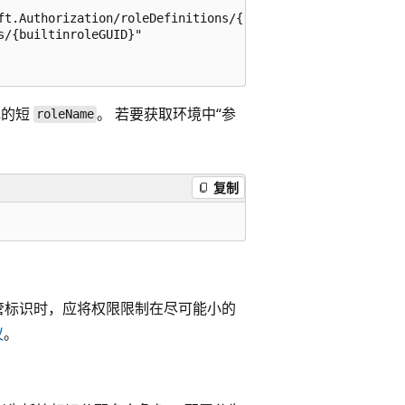
ft.Authorization/roleDefinitions/{roleGUID}",

/{builtinroleGUID}"

色的短
。 若要获取环境中“参
roleName
复制
管标识时，应将权限限制在尽可能小的
议
。