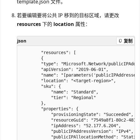
template.json 文件。
若要编辑要将公共 IP 移到的目标区域，请更改
resources
下的
location
属性：
json
复制
        "resources": [

        {

        "type": "Microsoft.Network/publicIPAddre
        "apiVersion": "2019-06-01",

        "name": "[parameters('publicIPAddresses_
        "location": "<target-region>",

        "sku": {

            "name": "Standard",

            "tier": "Regional"

        },

        "properties": {

            "provisioningState": "Succeeded",

            "resourceGuid": "7549a8f1-80c2-481a-
            "ipAddress": "52.177.6.204",

            "publicIPAddressVersion": "IPv4",

            "publicIPAllocationMethod": "Static"