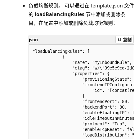
负载均衡规则。 可以通过在 template.json 文件
的
loadBalancingRules
节中添加或删除条
目，在配置中添加或删除负载均衡规则：
json
复制
"loadBalancingRules": [

            {

                "name": "myInboundRule",

                "etag": "W/\"39e5e9cd-2d6d-
                "properties": {

                    "provisioningState": "S
                    "frontendIPConfiguratio
                        "id": "[concat(reso
                    },

                    "frontendPort": 80,

                    "backendPort": 80,

                    "enableFloatingIP": fal
                    "idleTimeoutInMinutes":
                    "protocol": "Tcp",

                    "enableTcpReset": false
                    "loadDistribution": "De