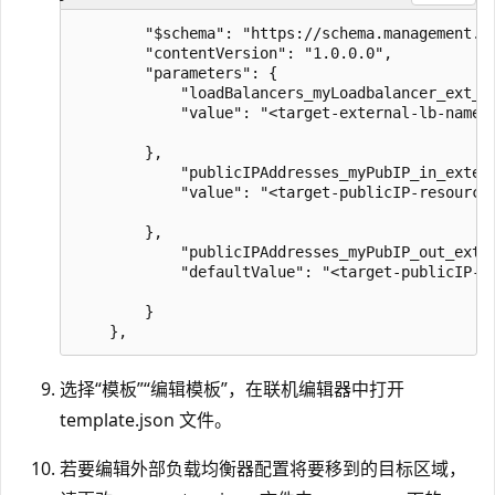
        "$schema": "https://schema.management.az
        "contentVersion": "1.0.0.0",

        "parameters": {

            "loadBalancers_myLoadbalancer_ext_na
            "value": "<target-external-lb-name>"
        },

            "publicIPAddresses_myPubIP_in_extern
            "value": "<target-publicIP-resource-
        },

            "publicIPAddresses_myPubIP_out_exter
            "defaultValue": "<target-publicIP-ou
        }

选择“模板”
“编辑模板”，在联机编辑器中打开
template.json 文件。
若要编辑外部负载均衡器配置将要移到的目标区域，