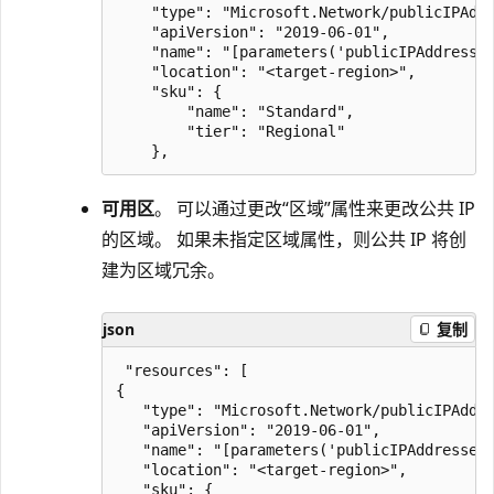
    "type": "Microsoft.Network/publicIPAddr
    "apiVersion": "2019-06-01",

    "name": "[parameters('publicIPAddresses
    "location": "<target-region>",

    "sku": {

        "name": "Standard",

        "tier": "Regional"

可用区
。 可以通过更改“区域”属性来更改公共 IP
的区域。 如果未指定区域属性，则公共 IP 将创
建为区域冗余。
json
复制
 "resources": [

{

   "type": "Microsoft.Network/publicIPAddre
   "apiVersion": "2019-06-01",

   "name": "[parameters('publicIPAddresses_
   "location": "<target-region>",

   "sku": {
