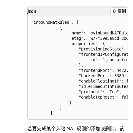
json
复制
"inboundNatRules": [

            {

                "name": "myInboundNATRule",
                "etag": "W/\"39e5e9cd-2d6d-
                "properties": {

                    "provisioningState": "S
                    "frontendIPConfiguratio
                        "id": "[concat(reso
                    },

                    "frontendPort": 4422,

                    "backendPort": 3389,

                    "enableFloatingIP": fal
                    "idleTimeoutInMinutes":
                    "protocol": "Tcp",

                    "enableTcpReset": false
                }

            }

若要完成某个入站 NAT 规则的添加或删除，该