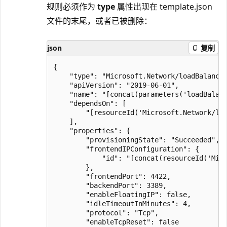
规则必须作为
type
属性出现在 template.json
文件的末尾，或者已被删除：
json
复制
{

    "type": "Microsoft.Network/loadBalancer
    "apiVersion": "2019-06-01",

    "name": "[concat(parameters('loadBalanc
    "dependsOn": [

        "[resourceId('Microsoft.Network/loa
    ],

    "properties": {

        "provisioningState": "Succeeded",

        "frontendIPConfiguration": {

            "id": "[concat(resourceId('Micr
        },

        "frontendPort": 4422,

        "backendPort": 3389,

        "enableFloatingIP": false,

        "idleTimeoutInMinutes": 4,

        "protocol": "Tcp",

        "enableTcpReset": false
