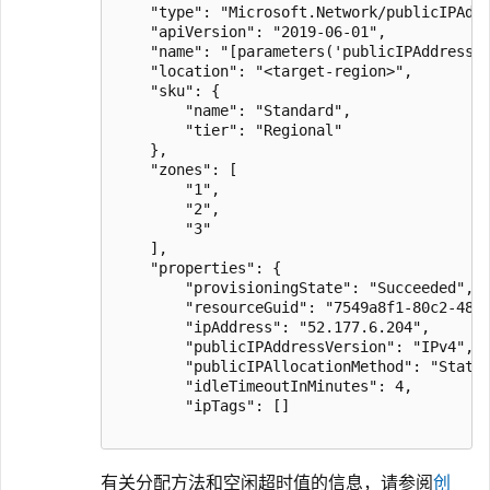
    "type": "Microsoft.Network/publicIPAddr
    "apiVersion": "2019-06-01",

    "name": "[parameters('publicIPAddresses
    "location": "<target-region>",

    "sku": {

        "name": "Standard",

        "tier": "Regional"

    },

    "zones": [

        "1",

        "2",

        "3"

    ],

    "properties": {

        "provisioningState": "Succeeded",

        "resourceGuid": "7549a8f1-80c2-481a
        "ipAddress": "52.177.6.204",

        "publicIPAddressVersion": "IPv4",

        "publicIPAllocationMethod": "Static
        "idleTimeoutInMinutes": 4,

        "ipTags": []

有关分配方法和空闲超时值的信息，请参阅
创