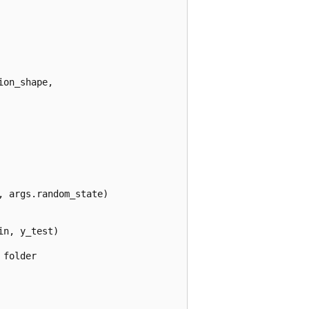
on_shape,

 args.random_state)

n, y_test)

folder
