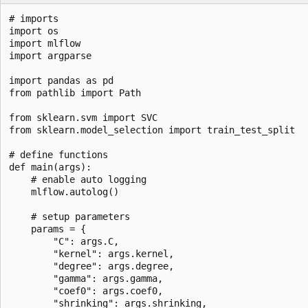
# imports

import os

import mlflow

import argparse

import pandas as pd

from pathlib import Path

from sklearn.svm import SVC

from sklearn.model_selection import train_test_split

# define functions

def main(args):

    # enable auto logging

    mlflow.autolog()

    # setup parameters

    params = {

        "C": args.C,

        "kernel": args.kernel,

        "degree": args.degree,

        "gamma": args.gamma,

        "coef0": args.coef0,

        "shrinking": args.shrinking,
