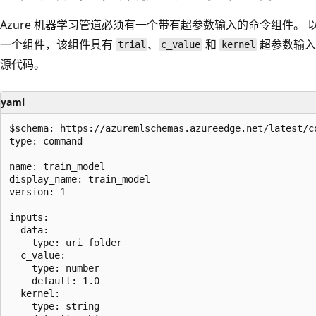
Azure 机器学习管道必须有一个带有超参数输入的命令组件。
一个组件，该组件具有
、
和
超参数输入
trial
c_value
kernel
源代码。
yaml
$schema: https://azuremlschemas.azureedge.net/latest/co
type: command

name: train_model

display_name: train_model

version: 1

inputs: 

  data:

    type: uri_folder

  c_value:

    type: number

    default: 1.0

  kernel:

    type: string
