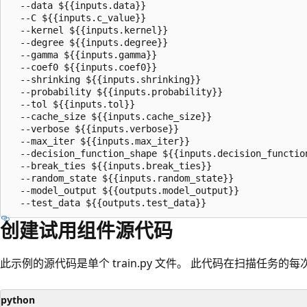
  --data ${{inputs.data}}

  --C ${{inputs.c_value}}

  --kernel ${{inputs.kernel}}

  --degree ${{inputs.degree}}

  --gamma ${{inputs.gamma}}

  --coef0 ${{inputs.coef0}}

  --shrinking ${{inputs.shrinking}}

  --probability ${{inputs.probability}}

  --tol ${{inputs.tol}}

  --cache_size ${{inputs.cache_size}}

  --verbose ${{inputs.verbose}}

  --max_iter ${{inputs.max_iter}}

  --decision_function_shape ${{inputs.decision_function
  --break_ties ${{inputs.break_ties}}

  --random_state ${{inputs.random_state}}

  --model_output ${{outputs.model_output}}

创建试用组件源代码
此示例的源代码是单个 train.py 文件。
此代码在扫描任务的每
python