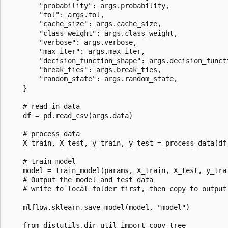
        "probability": args.probability,

        "tol": args.tol,

        "cache_size": args.cache_size,

        "class_weight": args.class_weight,

        "verbose": args.verbose,

        "max_iter": args.max_iter,

        "decision_function_shape": args.decision_functi
        "break_ties": args.break_ties,

        "random_state": args.random_state,

    }

    # read in data

    df = pd.read_csv(args.data)

    # process data

    X_train, X_test, y_train, y_test = process_data(df,
    # train model

    model = train_model(params, X_train, X_test, y_trai
    # Output the model and test data

    # write to local folder first, then copy to output 
    mlflow.sklearn.save_model(model, "model")

    from distutils.dir_util import copy_tree
