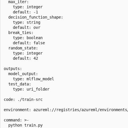
  max_iter:

    type: integer

    default: -1

  decision_function_shape:

    type: string

    default: ovr

  break_ties:

    type: boolean

    default: false

  random_state:

    type: integer

    default: 42

outputs:

  model_output:

    type: mlflow_model

  test_data:

    type: uri_folder

code: ./train-src

environment: azureml://registries/azureml/environments/
command: >-

  python train.py 
