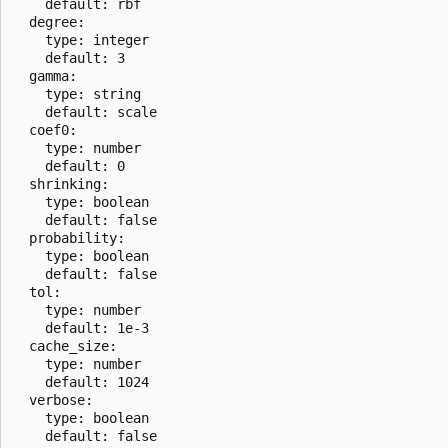
    default: rbf

  degree:

    type: integer

    default: 3

  gamma:

    type: string

    default: scale

  coef0: 

    type: number

    default: 0

  shrinking:

    type: boolean

    default: false

  probability:

    type: boolean

    default: false

  tol:

    type: number

    default: 1e-3

  cache_size:

    type: number

    default: 1024

  verbose:

    type: boolean

    default: false
