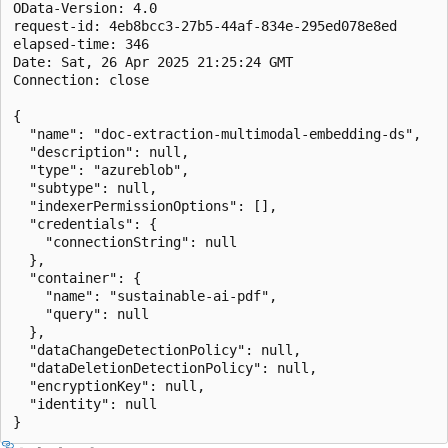
OData-Version: 4.0

request-id: 4eb8bcc3-27b5-44af-834e-295ed078e8ed

elapsed-time: 346

Date: Sat, 26 Apr 2025 21:25:24 GMT

Connection: close

{

  "name": "doc-extraction-multimodal-embedding-ds",

  "description": null,

  "type": "azureblob",

  "subtype": null,

  "indexerPermissionOptions": [],

  "credentials": {

    "connectionString": null

  },

  "container": {

    "name": "sustainable-ai-pdf",

    "query": null

  },

  "dataChangeDetectionPolicy": null,

  "dataDeletionDetectionPolicy": null,

  "encryptionKey": null,

  "identity": null
