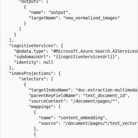
      "outputs": [

        {

          "name": "output",

          "targetName": "new_normalized_images"

        }

      ]

    }  

  ],

  "cognitiveServices": {

    "@odata.type": "#Microsoft.Azure.Search.AIServicesB
    "subdomainUrl": "{{cognitiveServicesUrl}}",

    "identity": null

  },

  "indexProjections": {

      "selectors": [

        {

          "targetIndexName": "doc-extraction-multimodal
          "parentKeyFieldName": "text_document_id",

          "sourceContext": "/document/pages/*",

          "mappings": [              

            {

              "name": "content_embedding",

              "source": "/document/pages/*/text_vector"
            },

            {
