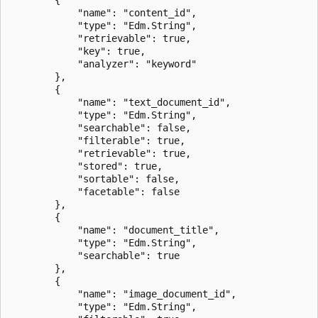
        {

            "name": "content_id",

            "type": "Edm.String",

            "retrievable": true,

            "key": true,

            "analyzer": "keyword"

        },

        {

            "name": "text_document_id",

            "type": "Edm.String",

            "searchable": false,

            "filterable": true,

            "retrievable": true,

            "stored": true,

            "sortable": false,

            "facetable": false

        },          

        {

            "name": "document_title",

            "type": "Edm.String",

            "searchable": true

        },

        {

            "name": "image_document_id",

            "type": "Edm.String",
