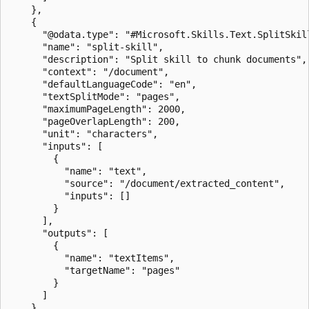
    },

    {

      "@odata.type": "#Microsoft.Skills.Text.SplitSkill
      "name": "split-skill",

      "description": "Split skill to chunk documents",

      "context": "/document",

      "defaultLanguageCode": "en",

      "textSplitMode": "pages",

      "maximumPageLength": 2000,

      "pageOverlapLength": 200,

      "unit": "characters",

      "inputs": [

        {

          "name": "text",

          "source": "/document/extracted_content",

          "inputs": []

        }

      ],

      "outputs": [

        {

          "name": "textItems",

          "targetName": "pages"

        }

      ]

    },  
