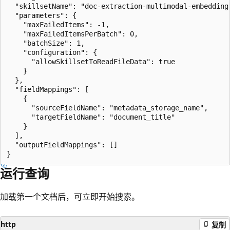
  "skillsetName": "doc-extraction-multimodal-embedding-
  "parameters": {

    "maxFailedItems": -1,

    "maxFailedItemsPerBatch": 0,

    "batchSize": 1,

    "configuration": {

      "allowSkillsetToReadFileData": true

    }

  },

  "fieldMappings": [

    {

      "sourceFieldName": "metadata_storage_name",

      "targetFieldName": "document_title"

    }

  ],

  "outputFieldMappings": []

运行查询
加载第一个文档后，可立即开始搜索。
http
复制