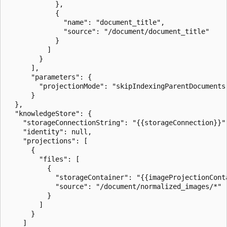
            },                      

            {

              "name": "document_title",

              "source": "/document/document_title"

            }                

          ]

        }

      ],

      "parameters": {

        "projectionMode": "skipIndexingParentDocuments"
      }

  },

  "knowledgeStore": {

    "storageConnectionString": "{{storageConnection}}",
    "identity": null,

    "projections": [

      {

        "files": [

          {

            "storageContainer": "{{imageProjectionConta
            "source": "/document/normalized_images/*"

          }

        ]

      }

    ]
