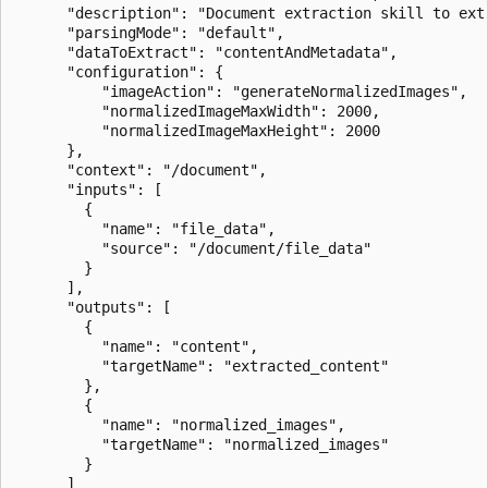
      "description": "Document extraction skill to ext
      "parsingMode": "default",

      "dataToExtract": "contentAndMetadata",

      "configuration": {

          "imageAction": "generateNormalizedImages",

          "normalizedImageMaxWidth": 2000,

          "normalizedImageMaxHeight": 2000

      },

      "context": "/document",

      "inputs": [

        {

          "name": "file_data",

          "source": "/document/file_data"

        }

      ],

      "outputs": [

        {

          "name": "content",

          "targetName": "extracted_content"

        },

        {

          "name": "normalized_images",

          "targetName": "normalized_images"

        }

      ]
