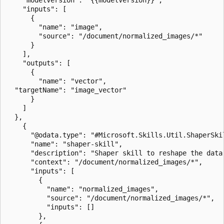
    "modelVersion": "{{modelVersion}}", 

    "inputs": [ 

      { 

        "name": "image", 

        "source": "/document/normalized_images/*" 

      } 

    ], 

    "outputs": [ 

      { 

        "name": "vector",

  "targetName": "image_vector"

      } 

    ] 

  },  

    {

      "@odata.type": "#Microsoft.Skills.Util.ShaperSkil
      "name": "shaper-skill",

      "description": "Shaper skill to reshape the data 
      "context": "/document/normalized_images/*",

      "inputs": [

        {

          "name": "normalized_images",

          "source": "/document/normalized_images/*",

          "inputs": []

        },
