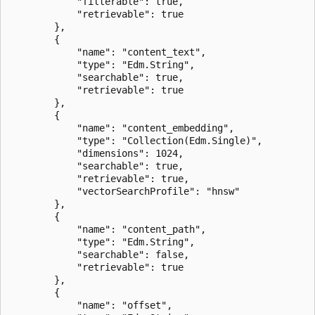
            "filterable": true,

            "retrievable": true

        },

        {

            "name": "content_text",

            "type": "Edm.String",

            "searchable": true,

            "retrievable": true

        },

        {

            "name": "content_embedding",

            "type": "Collection(Edm.Single)",

            "dimensions": 1024,

            "searchable": true,

            "retrievable": true,

            "vectorSearchProfile": "hnsw"

        },

        {

            "name": "content_path",

            "type": "Edm.String",

            "searchable": false,

            "retrievable": true

        },

        {

            "name": "offset",
