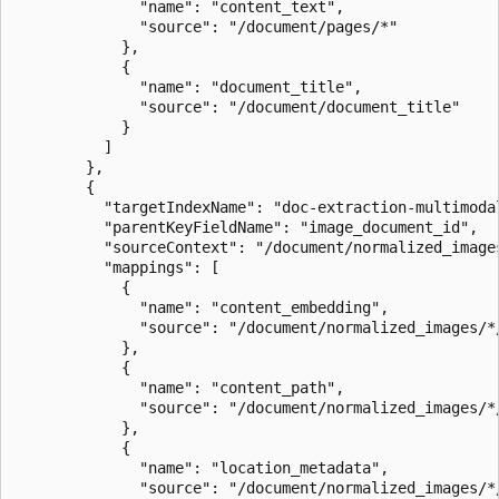
              "name": "content_text",

              "source": "/document/pages/*"

            },             

            {

              "name": "document_title",

              "source": "/document/document_title"

            }      

          ]

        },

        {

          "targetIndexName": "doc-extraction-multimodal
          "parentKeyFieldName": "image_document_id",

          "sourceContext": "/document/normalized_images
          "mappings": [                                
            {

              "name": "content_embedding",

              "source": "/document/normalized_images/*/
            },

            {

              "name": "content_path",

              "source": "/document/normalized_images/*/
            },

            {

              "name": "location_metadata",

              "source": "/document/normalized_images/*