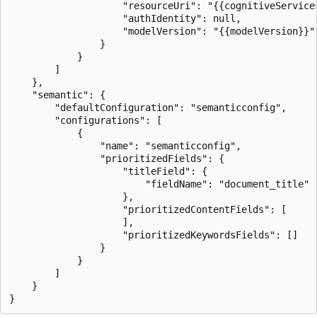
                    "resourceUri": "{{cognitiveServices
                    "authIdentity": null,

                    "modelVersion": "{{modelVersion}}"

                }

            }

        ]     

    },

    "semantic": {

        "defaultConfiguration": "semanticconfig",

        "configurations": [

            {

                "name": "semanticconfig",

                "prioritizedFields": {

                    "titleField": {

                        "fieldName": "document_title"

                    },

                    "prioritizedContentFields": [

                    ],

                    "prioritizedKeywordsFields": []

                }

            }

        ]

    }
