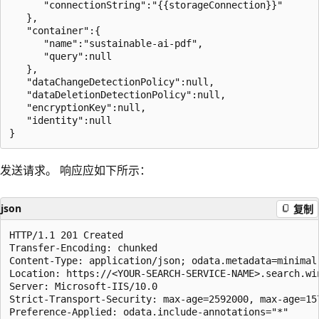
      "connectionString":"{{storageConnection}}"

   },

   "container":{

      "name":"sustainable-ai-pdf",

      "query":null

   },

   "dataChangeDetectionPolicy":null,

   "dataDeletionDetectionPolicy":null,

   "encryptionKey":null,

   "identity":null

发送请求。 响应应如下所示：
json
复制
HTTP/1.1 201 Created

Transfer-Encoding: chunked

Content-Type: application/json; odata.metadata=minimal
Location: https://<YOUR-SEARCH-SERVICE-NAME>.search.wi
Server: Microsoft-IIS/10.0

Strict-Transport-Security: max-age=2592000, max-age=157
Preference-Applied: odata.include-annotations="*"
