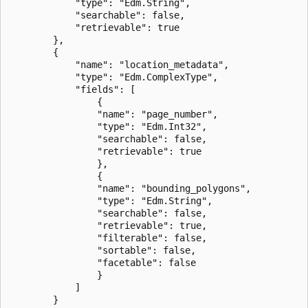
            "type": "Edm.String",

            "searchable": false,

            "retrievable": true

        },

        {

            "name": "location_metadata",

            "type": "Edm.ComplexType",

            "fields": [

                {

                "name": "page_number",

                "type": "Edm.Int32",

                "searchable": false,

                "retrievable": true

                },

                {

                "name": "bounding_polygons",

                "type": "Edm.String",

                "searchable": false,

                "retrievable": true,

                "filterable": false,

                "sortable": false,

                "facetable": false

                }

            ]

        }         
