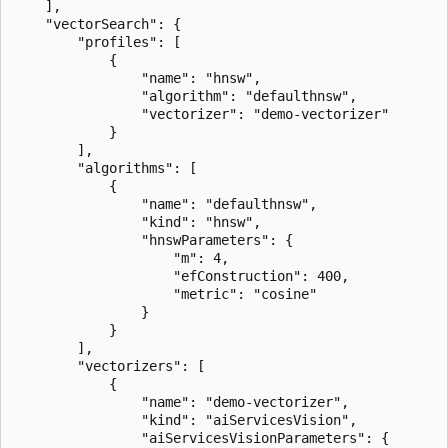
    ],

    "vectorSearch": {

        "profiles": [

            {

                "name": "hnsw",

                "algorithm": "defaulthnsw",

                "vectorizer": "demo-vectorizer"

            }

        ],

        "algorithms": [

            {

                "name": "defaulthnsw",

                "kind": "hnsw",

                "hnswParameters": {

                    "m": 4,

                    "efConstruction": 400,

                    "metric": "cosine"

                }

            }

        ],

        "vectorizers": [

            {

                "name": "demo-vectorizer",

                "kind": "aiServicesVision",

                "aiServicesVisionParameters": {
