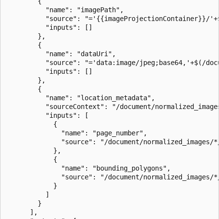
        {

          "name": "imagePath",

          "source": "='{{imageProjectionContainer}}/'+
          "inputs": []

        },

        {

          "name": "dataUri",

          "source": "='data:image/jpeg;base64,'+$(/docu
          "inputs": []

        },

        {

          "name": "location_metadata",

          "sourceContext": "/document/normalized_images
          "inputs": [

            {

              "name": "page_number",

              "source": "/document/normalized_images/*/
            },

            {

              "name": "bounding_polygons",

              "source": "/document/normalized_images/*/
            }              

          ]

        }          

      ],
