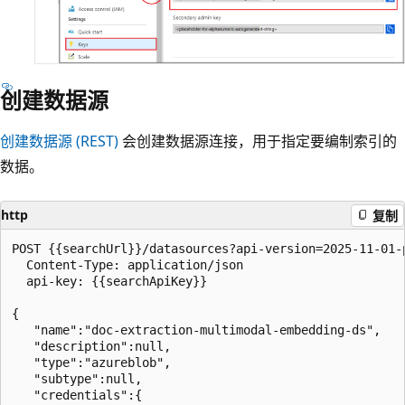
创建数据源
创建数据源 (REST)
会创建数据源连接，用于指定要编制索引的
数据。
http
复制
POST {{searchUrl}}/datasources?api-version=2025-11-01-p
  Content-Type: application/json

  api-key: {{searchApiKey}}

{

   "name":"doc-extraction-multimodal-embedding-ds",

   "description":null,

   "type":"azureblob",

   "subtype":null,

   "credentials":{
