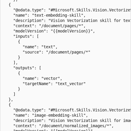
  { 

    "@odata.type": "#Microsoft.Skills.Vision.VectorizeS
    "name": "text-embedding-skill",

    "description": "Vision Vectorization skill for text
    "context": "/document/pages/*", 

    "modelVersion": "{{modelVersion}}", 

    "inputs": [ 

      { 

        "name": "text", 

        "source": "/document/pages/*" 

      } 

    ], 

    "outputs": [ 

      { 

        "name": "vector",

        "targetName": "text_vector"

      } 

    ] 

  },

  { 

    "@odata.type": "#Microsoft.Skills.Vision.VectorizeS
    "name": "image-embedding-skill",

    "description": "Vision Vectorization skill for imag
    "context": "/document/normalized_images/*", 
