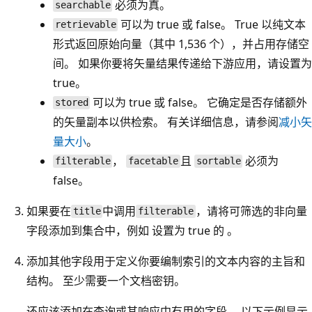
必须为真。
searchable
可以为 true 或 false。 True 以纯文本
retrievable
形式返回原始向量（其中 1,536 个），并占用存储空
间。 如果你要将矢量结果传递给下游应用，请设置为
true。
可以为 true 或 false。 它确定是否存储额外
stored
的矢量副本以供检索。 有关详细信息，请参阅
减小矢
量大小
。
，
且
必须为
filterable
facetable
sortable
false。
如果要在
中调用
，请将可筛选的非向量
title
filterable
字段添加到集合中，例如
设置为 true 的
。
添加其他字段用于定义你要编制索引的文本内容的主旨和
结构。 至少需要一个文档密钥。
还应该添加在查询或其响应中有用的字段。 以下示例显示