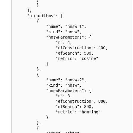
         }

     ],

     "algorithms": [

         {

             "name": "hnsw-1",

             "kind": "hnsw",

             "hnswParameters": {

                 "m": 4,

                 "efConstruction": 400,

                 "efSearch": 500,

                 "metric": "cosine"

             }

         },

         {

             "name": "hnsw-2",

             "kind": "hnsw",

             "hnswParameters": {

                 "m": 8,

                 "efConstruction": 800,

                 "efSearch": 800,

                 "metric": "hamming"

             }

         },

         {
