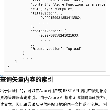
            "content": "Azure Functions is a serverl
            "category": "Compute",

            "titleVector": [

                -0.020159931853413582,

                . . .

            ],

            "contentVector": [

                -0.02780858241021633,

                 . . .

            ],

            "@search.action": "upload"

        }

        . . .

    ]

查询矢量内容的索引
出于验证目的，可以在Azure门户或 REST API 调用中使用搜索
资源管理器查询索引。 由于Azure AI 搜索无法将向量转换为可
读文本，因此请尝试从提供匹配证据的同一文档返回字段。 例