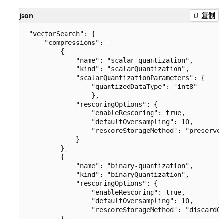
json
复制
 "vectorSearch": {

     "compressions": [

         {

             "name": "scalar-quantization",

             "kind": "scalarQuantization",

             "scalarQuantizationParameters": {

                 "quantizedDataType": "int8"

                 },

             "rescoringOptions": {

                 "enableRescoring": true,

                 "defaultOversampling": 10,

                 "rescoreStorageMethod": "preserve
             }

         },

         {

             "name": "binary-quantization",

             "kind": "binaryQuantization",

             "rescoringOptions": {

                 "enableRescoring": true,

                 "defaultOversampling": 10,

                 "rescoreStorageMethod": "discardO
         }
