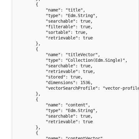
        {

            "name": "title",

            "type": "Edm.String",

            "searchable": true,

            "filterable": true,

            "sortable": true,

            "retrievable": true

        },

        {

            "name": "titleVector",

            "type": "Collection(Edm.Single)",

            "searchable": true,

            "retrievable": true,

            "stored": true,

            "dimensions": 1536,

            "vectorSearchProfile": "vector-profile
        },

        {

            "name": "content",

            "type": "Edm.String",

            "searchable": true,

            "retrievable": true

        },

        {

            "name": "contentVector",
