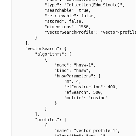
            "type": "Collection(Edm.Single)",

            "searchable": true,

            "retrievable": false,

            "stored": false,

            "dimensions": 1536,

            "vectorSearchProfile": "vector-profile
        }

    ],

    "vectorSearch": {

        "algorithms": [

            {

                "name": "hnsw-1",

                "kind": "hnsw",

                "hnswParameters": {

                    "m": 4,

                    "efConstruction": 400,

                    "efSearch": 500,

                    "metric": "cosine"

                }

            }

        ],

        "profiles": [

            {

                "name": "vector-profile-1",

                "algorithm": "hnsw-1"
