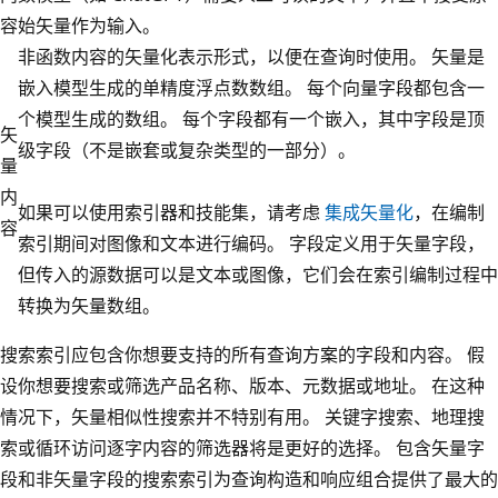
容
始矢量作为输入。
非函数内容的矢量化表示形式，以便在查询时使用。 矢量是
嵌入模型生成的单精度浮点数数组。 每个向量字段都包含一
个模型生成的数组。 每个字段都有一个嵌入，其中字段是顶
矢
级字段（不是嵌套或复杂类型的一部分）。
量
内
如果可以使用索引器和技能集，请考虑
集成矢量化
，在编制
容
索引期间对图像和文本进行编码。 字段定义用于矢量字段，
但传入的源数据可以是文本或图像，它们会在索引编制过程中
转换为矢量数组。
搜索索引应包含你想要支持的所有查询方案的字段和内容。 假
设你想要搜索或筛选产品名称、版本、元数据或地址。 在这种
情况下，矢量相似性搜索并不特别有用。 关键字搜索、地理搜
索或循环访问逐字内容的筛选器将是更好的选择。 包含矢量字
段和非矢量字段的搜索索引为查询构造和响应组合提供了最大的