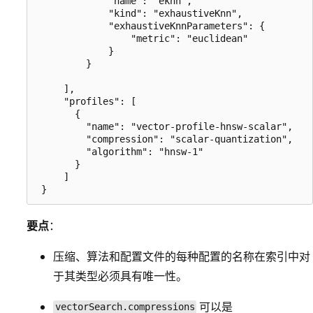
             "name": "eknn",

             "kind": "exhaustiveKnn",

             "exhaustiveKnnParameters": {

                 "metric": "euclidean"

             }

         }

     ],

     "profiles": [

       {

         "name": "vector-profile-hnsw-scalar",

         "compression": "scalar-quantization",

         "algorithm": "hnsw-1"

       }

     ]

要点
：
压缩、算法和配置文件的每种配置的名称在索引中对
于其类型必须具有唯一性。
可以是
vectorSearch.compressions