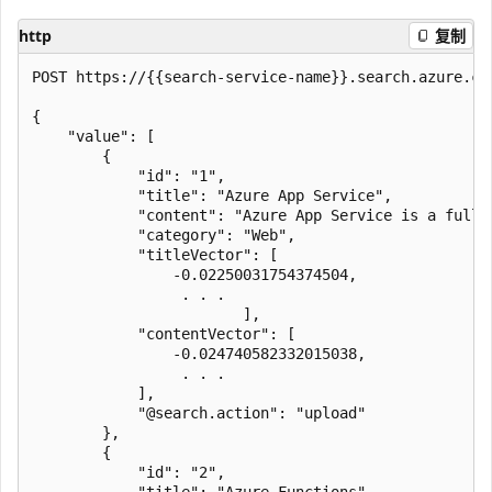
http
复制
POST https://{{search-service-name}}.search.azure.cn
{

    "value": [

        {

            "id": "1",

            "title": "Azure App Service",

            "content": "Azure App Service is a fully
            "category": "Web",

            "titleVector": [

                -0.02250031754374504,

                 . . . 

                        ],

            "contentVector": [

                -0.024740582332015038,

                 . . .

            ],

            "@search.action": "upload"

        },

        {

            "id": "2",

            "title": "Azure Functions",
