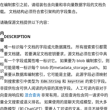
在编制索引之前，请组装包含向量和非向量数据字段的文档负
载。 文档结构必须符合索引架构的字段集合。
请确保源文档提供以下内容：
内
DESCRIPTION
容
唯一标识每个文档的字段或元数据属性。 所有搜索索引都需
唯
要文档键。 若要满足文档密钥要求，源文档必须在索引中具
一
有一个字段或属性唯一标识它。 如果要为 blob 编制索引，则
标
可能是唯一标识每个 blob 的metadata_storage_path。 如
识
果要从数据库编制索引，它可能是主键。 此源字段必须映射
符
到搜索索引中类型为
和
的索引字段。
Edm.String
key=true
非
提供包含可供人阅读的内容的其他字段。 人工可读内容对于
向
查询响应和
混合查询
非常有用，这些查询包含同一请求中的
量
全文搜索或语义排名。 如果使用的是聊天完成模型，则大多
内
数模型（如 ChatGPT）需要人工可读的文本，并且不接受原