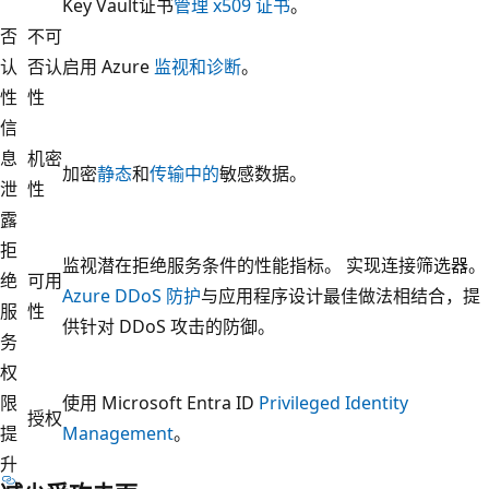
Key Vault证书
管理 x509 证书
。
否
不可
认
否认
启用 Azure
监视和诊断
。
性
性
信
息
机密
加密
静态
和
传输中的
敏感数据。
泄
性
露
拒
监视潜在拒绝服务条件的性能指标。 实现连接筛选器。
绝
可用
Azure DDoS 防护
与应用程序设计最佳做法相结合，提
服
性
供针对 DDoS 攻击的防御。
务
权
限
使用 Microsoft Entra ID
Privileged Identity
授权
提
Management
。
升