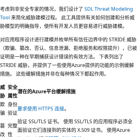
考虑到非安全专家的情况，我们设计了
SDL Threat Modeling
Tool
来简化威胁建模过程。 此工具提供有关如何创建和分析威
胁模型的明确指导，使所有开发人员更容易进行威胁建模。
对应用程序设计进行建模并枚举所有信任边界中的 STRIDE 威胁
（欺骗、篡改、否认、信息泄漏、拒绝服务和权限提升），已被
证明是一种在早期捕获设计错误的有效方法。 下表列出了
STRIDE 威胁，并提供了一些使用Azure提供的功能的示例缓解
措施。 这些缓解措施并非在每种情况下都起作用。
威
安全
潜在的Azure平台缓解措施
胁
属性
欺
身份
要求使用 HTTPS 连接
。
骗
验证
验证 SSL/TLS 证书。 使用 SSL/TLS 的应用程序必须全
篡
完整
面验证它们连接到的实体的 X.509 证书。 使用Azure
改
性