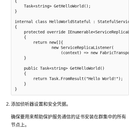
{

    Task<string> GetHelloWorld();

}

internal class HelloWorldStateful : StatefulServic
{

    protected override IEnumerable<ServiceReplicaL
    {

        return new[]{

                new ServiceReplicaListener(

                    (context) => new FabricTranspo
    }

    public Task<string> GetHelloWorld()

    {

        return Task.FromResult("Hello World!");

    }

添加侦听器设置和安全凭据。
确保要用来帮助保护服务通信的证书安装在群集中的所有
节点上。