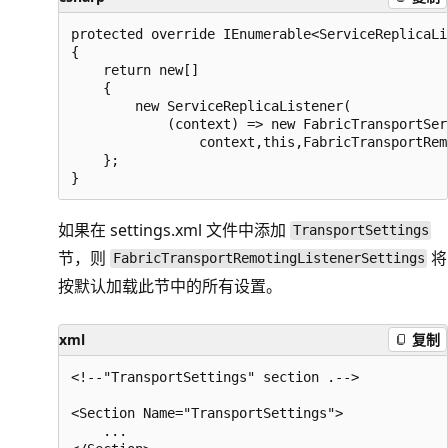
protected override IEnumerable<ServiceReplicaLi
{

    return new[]

    {

        new ServiceReplicaListener(

            (context) => new FabricTransportSer
                context,this,FabricTransportRem
    };

如果在 settings.xml 文件中添加
TransportSettings
节，则
将
FabricTransportRemotingListenerSettings
按默认加载此节中的所有设置。
xml
复制
<!--"TransportSettings" section .-->

<Section Name="TransportSettings">

    ...
