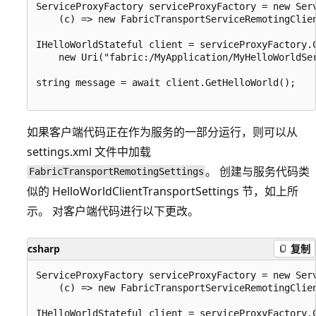
ServiceProxyFactory serviceProxyFactory = new Serv
    (c) => new FabricTransportServiceRemotingClien
IHelloWorldStateful client = serviceProxyFactory.C
    new Uri("fabric:/MyApplication/MyHelloWorldSer
string message = await client.GetHelloWorld();

如果客户端代码正在作为服务的一部分运行，则可以从
settings.xml 文件中加载
。 创建与服务代码类
FabricTransportRemotingSettings
似的 HelloWorldClientTransportSettings 节，如上所
示。 对客户端代码进行以下更改。
csharp
复制
ServiceProxyFactory serviceProxyFactory = new Serv
    (c) => new FabricTransportServiceRemotingClie
IHelloWorldStateful client = serviceProxyFactory.C