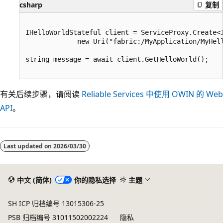
csharp
复制
IHelloWorldStateful client = ServiceProxy.Create<I
             new Uri("fabric:/MyApplication/MyHell
string message = await client.GetHelloWorld();

有关后续步骤，请阅读
Reliable Services 中使用 OWIN 的 Web
API
。
Last updated on
2026/03/30
中文 (简体)
你的隐私选择
主题
SH ICP 归档编号 13015306-25
PSB 归档编号 31011502002224
隐私