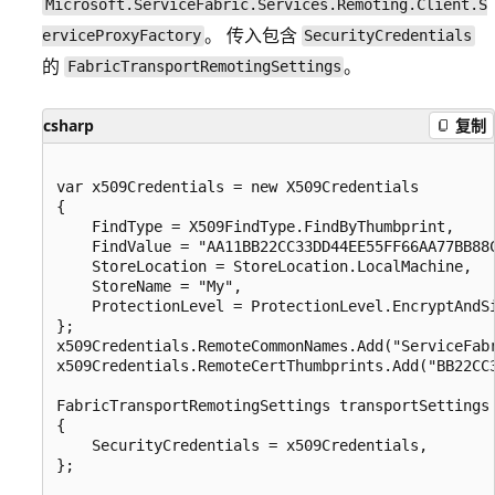
Microsoft.ServiceFabric.Services.Remoting.Client.S
。 传入包含
erviceProxyFactory
SecurityCredentials
的
。
FabricTransportRemotingSettings
csharp
复制
var x509Credentials = new X509Credentials

{

    FindType = X509FindType.FindByThumbprint,

    FindValue = "AA11BB22CC33DD44EE55FF66AA77BB88C
    StoreLocation = StoreLocation.LocalMachine,

    StoreName = "My",

    ProtectionLevel = ProtectionLevel.EncryptAndSi
};

x509Credentials.RemoteCommonNames.Add("ServiceFabr
x509Credentials.RemoteCertThumbprints.Add("BB22CC3
FabricTransportRemotingSettings transportSettings 
{

    SecurityCredentials = x509Credentials,

};
