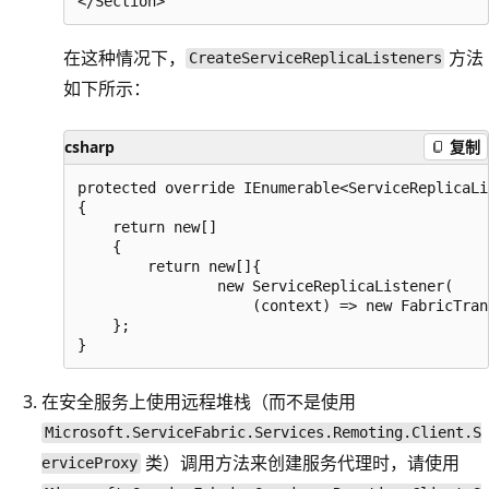
在这种情况下，
方法
CreateServiceReplicaListeners
如下所示：
csharp
复制
protected override IEnumerable<ServiceReplicaLi
{

    return new[]

    {

        return new[]{

                new ServiceReplicaListener(

                    (context) => new FabricTran
    };

在安全服务上使用远程堆栈（而不是使用
Microsoft.ServiceFabric.Services.Remoting.Client.S
类）调用方法来创建服务代理时，请使用
erviceProxy