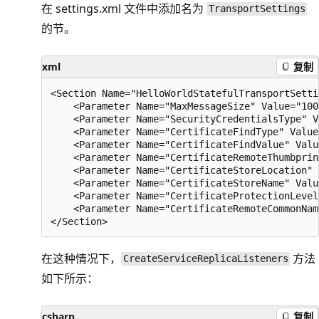
在 settings.xml 文件中添加名为
TransportSettings
的节。
xml
复制
<Section Name="HelloWorldStatefulTransportSettin
    <Parameter Name="MaxMessageSize" Value="100
    <Parameter Name="SecurityCredentialsType" V
    <Parameter Name="CertificateFindType" Value
    <Parameter Name="CertificateFindValue" Valu
    <Parameter Name="CertificateRemoteThumbprin
    <Parameter Name="CertificateStoreLocation" 
    <Parameter Name="CertificateStoreName" Valu
    <Parameter Name="CertificateProtectionLevel
    <Parameter Name="CertificateRemoteCommonNam
在这种情况下，
方法
CreateServiceReplicaListeners
如下所示：
csharp
复制