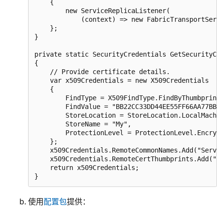
    {

        new ServiceReplicaListener(

            (context) => new FabricTransportSer
    };

}

private static SecurityCredentials GetSecurityC
{

    // Provide certificate details.

    var x509Credentials = new X509Credentials

    {

        FindType = X509FindType.FindByThumbprint
        FindValue = "BB22CC33DD44EE55FF66AA77BB
        StoreLocation = StoreLocation.LocalMachi
        StoreName = "My",

        ProtectionLevel = ProtectionLevel.Encry
    };

    x509Credentials.RemoteCommonNames.Add("Serv
    x509Credentials.RemoteCertThumbprints.Add("
    return x509Credentials;

使用
配置包
提供：