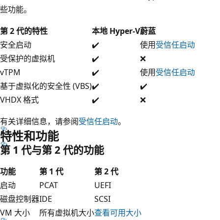
些功能。
第 2 代的特性
本地 Hyper-V
蔚蓝
安全启动
✔️
使用
受信任启动
受保护的虚拟机
✔️
❌
vTPM
✔️
使用
受信任启动
基于虚拟化的安全性 (VBS)
✔️
✔️
VHDX 格式
✔️
❌
有关详细信息，请参阅
受信任启动
。
特性和功能
第 1 代与第 2 代的功能
功能
第 1 代
第 2 代
启动
PCAT
UEFI
磁盘控制器
IDE
SCSI
VM 大小
所有虚拟机大小
查看可用大小