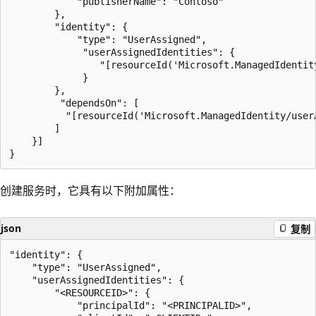
            "publisherName": "Contoso"

        },

        "identity": {

            "type": "UserAssigned",

             "userAssignedIdentities": {

                "[resourceId('Microsoft.ManagedIdentit
             }

        },

         "dependsOn": [

          "[resourceId('Microsoft.ManagedIdentity/user
        ]

    }]

创建服务时，它具有以下附加属性：
json
复制
"identity": {

    "type": "UserAssigned",

    "userAssignedIdentities": {

        "<RESOURCEID>": {

            "principalId": "<PRINCIPALID>",
