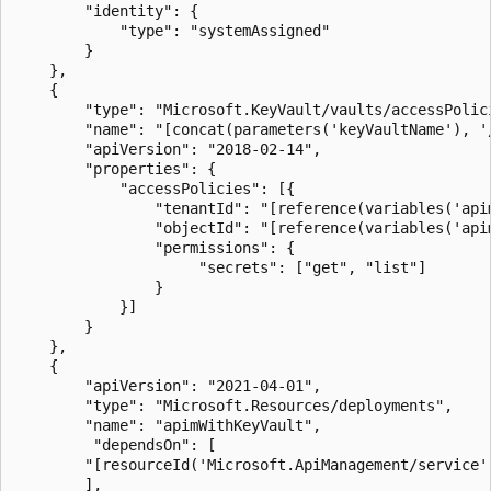
        "identity": {

            "type": "systemAssigned"

        }

    },

    {

        "type": "Microsoft.KeyVault/vaults/accessPolici
        "name": "[concat(parameters('keyVaultName'), '/
        "apiVersion": "2018-02-14",

        "properties": {

            "accessPolicies": [{

                "tenantId": "[reference(variables('api
                "objectId": "[reference(variables('api
                "permissions": {

                     "secrets": ["get", "list"]

                }

            }]

        }

    },

	{

        "apiVersion": "2021-04-01",

		"type": "Microsoft.Resources/deployments",

        "name": "apimWithKeyVault",

		 "dependsOn": [

        "[resourceId('Microsoft.ApiManagement/service'
        ],
