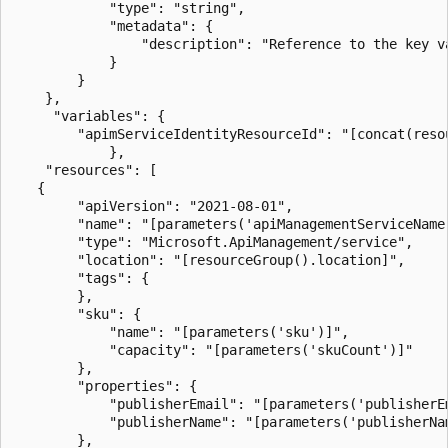
			"type": "string",

			"metadata": {

				"description": "Reference to the key vault certificate. Example: https://contoso.vault.azure.cn/secrets/contosogatewaycertificate"

			}

		}

	},

	 "variables": {

        "apimServiceIdentityResourceId": "[concat(reso
		    },

	"resources": [ 

   {

        "apiVersion": "2021-08-01",

        "name": "[parameters('apiManagementServiceName'
        "type": "Microsoft.ApiManagement/service",

        "location": "[resourceGroup().location]",

        "tags": {

        },

        "sku": {

            "name": "[parameters('sku')]",

            "capacity": "[parameters('skuCount')]"

        },

        "properties": {

            "publisherEmail": "[parameters('publisherEm
            "publisherName": "[parameters('publisherNam
        },
