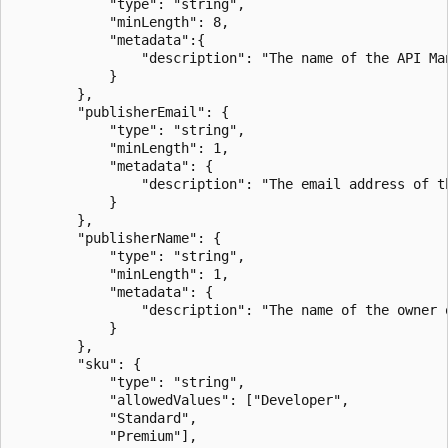
            "type": "string",

            "minLength": 8,

            "metadata":{

                "description": "The name of the API Man
            }

        },

		"publisherEmail": {

			"type": "string",

			"minLength": 1,

			"metadata": {

				"description": "The email address of the owner of the instance"

			}

		},

		"publisherName": {

			"type": "string",

			"minLength": 1,

			"metadata": {

				"description": "The name of the owner of the instance"

			}

		},

		"sku": {

			"type": "string",

			"allowedValues": ["Developer",

			"Standard",

			"Premium"],
