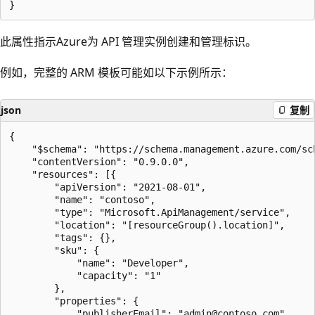
此属性指示Azure为 API 管理实例创建和管理标识。
例如，完整的 ARM 模板可能如以下示例所示：
json
复制
{

    "$schema": "https://schema.management.azure.com/sc
    "contentVersion": "0.9.0.0",

    "resources": [{

        "apiVersion": "2021-08-01",

        "name": "contoso",

        "type": "Microsoft.ApiManagement/service",

        "location": "[resourceGroup().location]",

        "tags": {},

        "sku": {

            "name": "Developer",

            "capacity": "1"

        },

        "properties": {

            "publisherEmail": "admin@contoso.com",
