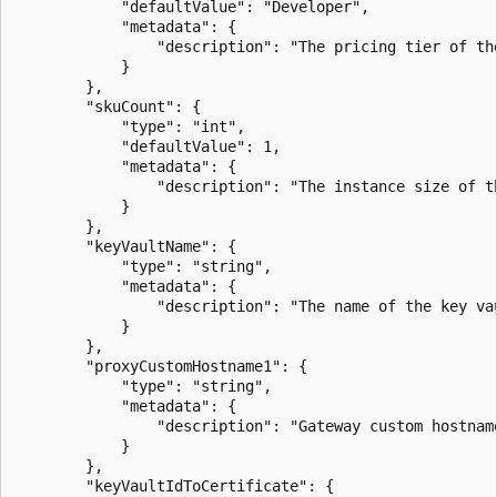
			"defaultValue": "Developer",

			"metadata": {

				"description": "The pricing tier of the API Management instance"

			}

		},

		"skuCount": {

			"type": "int",

			"defaultValue": 1,

			"metadata": {

				"description": "The instance size of the API Management instance"

			}

		},

        "keyVaultName": {

            "type": "string",

            "metadata": {

                "description": "The name of the key vau
            }

        },

		"proxyCustomHostname1": {

			"type": "string",

			"metadata": {

				"description": "Gateway custom hostname 1. Example: api.contoso.com"

			}

		},

		"keyVaultIdToCertificate": {
