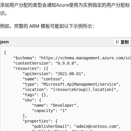
添加用户分配的类型会通知Azure使用为实例指定的用户分配标
识。
例如，完整的 ARM 模板可能如以下示例所示：
json
复制
{

    "$schema": "https://schema.management.azure.com/sc
    "contentVersion": "0.9.0.0",

    "resources": [{

        "apiVersion": "2021-08-01",

        "name": "contoso",

        "type": "Microsoft.ApiManagement/service",

        "location": "[resourceGroup().location]",

        "tags": {},

        "sku": {

            "name": "Developer",

            "capacity": "1"

        },

        "properties": {

            "publisherEmail": "admin@contoso.com",
