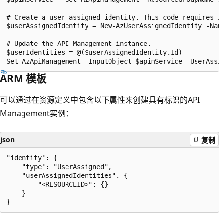
# Create a user-assigned identity. This code requires 
$userAssignedIdentity = New-AzUserAssignedIdentity -Na
# Update the API Management instance.

$userIdentities = @($userAssignedIdentity.Id)

ARM 模板
可以通过在资源定义中包含以下属性来创建具有标识的API
Management实例：
json
复制
"identity": {

    "type": "UserAssigned",

    "userAssignedIdentities": {

        "<RESOURCEID>": {}

    }
