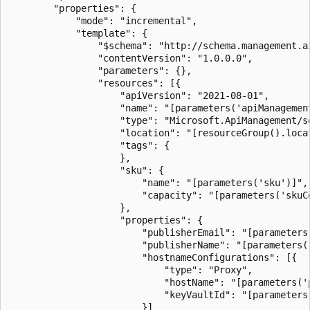
        "properties": {

            "mode": "incremental",

            "template": {

                "$schema": "http://schema.management.a
				"contentVersion": "1.0.0.0",

				"parameters": {},			

				"resources": [{

					"apiVersion": "2021-08-01",

					"name": "[parameters('apiManagementServiceName')]",

					"type": "Microsoft.ApiManagement/service",

					"location": "[resourceGroup().location]",

					"tags": {

					},

					"sku": {

						"name": "[parameters('sku')]",

						"capacity": "[parameters('skuCount')]"

					},

					"properties": {

						"publisherEmail": "[parameters('publisherEmail')]",

						"publisherName": "[parameters('publisherName')]",

						"hostnameConfigurations": [{

							"type": "Proxy",

							"hostName": "[parameters('proxyCustomHostname1')]",

							"keyVaultId": "[parameters('keyVaultIdToCertificate')]"

						}]
