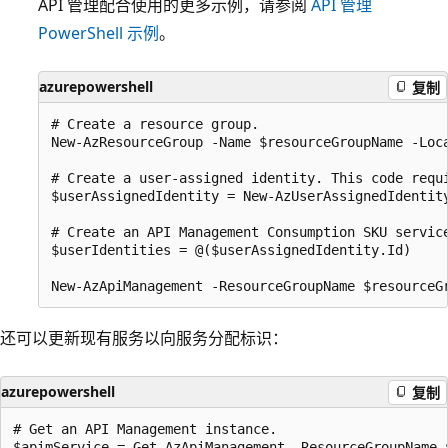
API 管理配合使用的更多示例，请参阅
API 管理
PowerShell 示例
。
azurepowershell
复制
# Create a resource group.

New-AzResourceGroup -Name $resourceGroupName -Loca
# Create a user-assigned identity. This code requi
$userAssignedIdentity = New-AzUserAssignedIdentity
# Create an API Management Consumption SKU service
$userIdentities = @($userAssignedIdentity.Id)

还可以更新现有服务以向服务分配标识：
azurepowershell
复制
# Get an API Management instance.

$apimService = Get-AzApiManagement -ResourceGroupName 