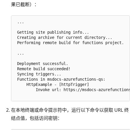
果已截断）：
 ...

 Getting site publishing info...

 Creating archive for current directory...

 Performing remote build for functions project.

 ...

 Deployment successful.

 Remote build succeeded!

 Syncing triggers...

 Functions in msdocs-azurefunctions-qs:

     HttpExample - [httpTrigger]

         Invoke url: https://msdocs-azurefunctions
在本地终端或命令提示符中，运行以下命令以获取 URL 终
结点值，包括访问密钥：