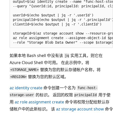
output=$(az identity create --name "func-host-stor
--query "{userId:id, principalId: principalId, cli
userId=$(echo $output | jq -r '.userId')

principalId=$(echo $output | jq -r '.principalId')
clientId=$(echo $output | jq -r '.clientId')

storageId=$(az storage account show --resource-gro
az role assignment create --assignee-object-id $pr
如果本地 Bash shell 中没有该
实用工具，则它在
jq
Azure Cloud Shell 中可用。 在此示例中，将
替换为您的默认存储帐户名称，将
<STORAGE_NAME>
替换为您的默认区域。
<REGION>
az identity create
命令创建一个名为
func-host-
的标识。 返回的权限
用于使
storage-user
principalId
用
az role assignment create
命令将权限分配给默认存
储帐户中的此新标识。 该
az storage account show
命令