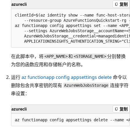
azurecli
复制
clientId=$(az identity show --name func-host-stora
    --resource-group AzureFunctionsQuickstart-rg -
az functionapp config appsettings set --name <APP_
    --settings AzureWebJobsStorage__accountName=<S
    AzureWebJobsStorage__credential=managedidentit
在此脚本中，将
和
分别替换
<APP_NAME>
<STORAGE_NAME>
为您的函数应用和存储帐户的名称。
运行
az functionapp config appsettings delete
命令以
删除包含共享密钥的现有
连接字符
AzureWebJobsStorage
串设置：
azurecli
复制