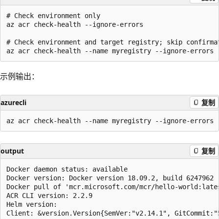
# Check environment only

az acr check-health --ignore-errors

# Check environment and target registry; skip confirmat
示例输出：
azurecli
复制
output
复制
Docker daemon status: available

Docker version: Docker version 18.09.2, build 6247962

Docker pull of 'mcr.microsoft.com/mcr/hello-world:lates
ACR CLI version: 2.2.9

Helm version:

Client: &version.Version{SemVer:"v2.14.1", GitCommit:"