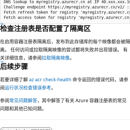
DNS lookup to myregistry.azurecr.cn at IP 40.xxx.xxx.16
Challenge endpoint https://myregistry.azurecr.cn/v2/ : 
Fetch refresh token for registry 'myregistry.azurecr.cn
检查注册表是否配置了隔离区
在启用容器注册表隔离后，发布到此存储库的每个映像都会被隔
离。 任何访问或拉取隔离映像的尝试都将失败并出现错误。 有
关详细信息，请参阅
拉取隔离映像
。
后续步骤
若要详细了解
az acr check-health
命令返回的错误代码，请参
阅
运行状况检查错误参考
。
参阅
常见问题解答
，其中解答了有关 Azure 容器注册表的常见
问题和其他已知问题。
阅
读