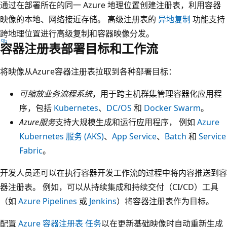
通过在部署所在的同一 Azure 地理位置创建注册表，利用容器
映像的本地、网络接近存储。 高级注册表的
异地复制
功能支持
跨地理位置进行高级复制和容器映像分发。
容器注册表部署目标和工作流
将映像从Azure容器注册表拉取到各种部署目标：
可缩放业务流程系统
，用于跨主机群集管理容器化应用程
序，包括
Kubernetes
、
DC/OS
和
Docker Swarm
。
Azure服务
支持大规模生成和运行应用程序， 例如
Azure
Kubernetes 服务 (AKS)
、
App Service
、
Batch
和
Service
Fabric
。
开发人员还可以在执行容器开发工作流的过程中将内容推送到容
器注册表。 例如，可以从持续集成和持续交付（CI/CD）工具
（如
Azure Pipelines
或
Jenkins
）将容器注册表作为目标。
配置
Azure 容器注册表 任务
以在更新基础映像时自动重新生成