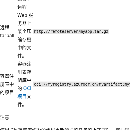
远程
Web 服
务器上
远程
某个压
http://remoteserver/myapp.tar.gz
tarball
缩存档
中的文
件。
容器注
册表存
容器注
储库中
册表中
oci://myregistry.azurecr.cn/myartifact:my
的
OCI
的项目
项目
文
件。
注意
使用 Git 存储库作为源代码更新触发的任务的上下文时，需要提