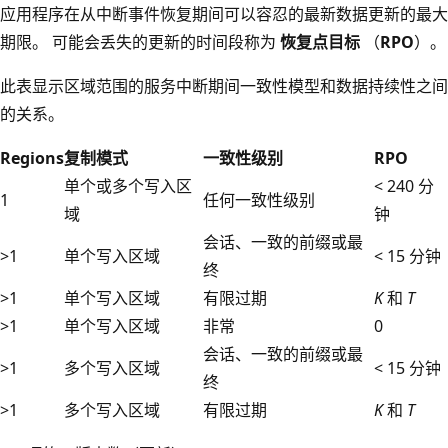
应用程序在从中断事件恢复期间可以容忍的最新数据更新的最大
期限。 可能会丢失的更新的时间段称为
恢复点目标
（
RPO
）。
此表显示区域范围的服务中断期间一致性模型和数据持续性之间
的关系。
Regions
复制模式
一致性级别
RPO
单个或多个写入区
< 240 分
1
任何一致性级别
域
钟
会话、一致的前缀或最
>1
单个写入区域
< 15 分钟
终
>1
单个写入区域
有限过期
K
和
T
>1
单个写入区域
非常
0
会话、一致的前缀或最
>1
多个写入区域
< 15 分钟
终
>1
多个写入区域
有限过期
K
和
T