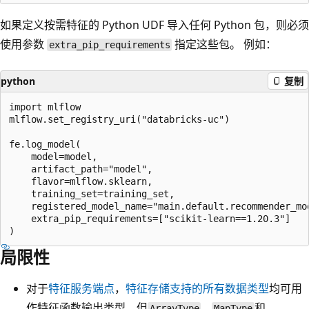
如果定义按需特征的 Python UDF 导入任何 Python 包，则必须
使用参数
指定这些包。 例如：
extra_pip_requirements
python
复制
import mlflow

mlflow.set_registry_uri("databricks-uc")

fe.log_model(

    model=model,

    artifact_path="model",

    flavor=mlflow.sklearn,

    training_set=training_set,

    registered_model_name="main.default.recommender_mod
    extra_pip_requirements=["scikit-learn==1.20.3"]

局限性
对于
特征服务端点
，
特征存储支持的所有数据类型
均可用
作特征函数输出类型，但
、
和
ArrayType
MapType