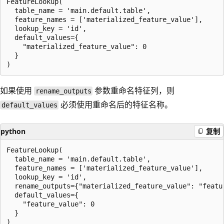
FeatureLookup(

  table_name = 'main.default.table',

  feature_names = ['materialized_feature_value'],

  lookup_key = 'id',

  default_values={

    "materialized_feature_value": 0

  }

如果使用
参数重命名特征列，则
rename_outputs
必须使用重命名后的特征名称。
default_values
python
复制
FeatureLookup(

  table_name = 'main.default.table',

  feature_names = ['materialized_feature_value'],

  lookup_key = 'id',

  rename_outputs={"materialized_feature_value": "featur
  default_values={

    "feature_value": 0

  }
