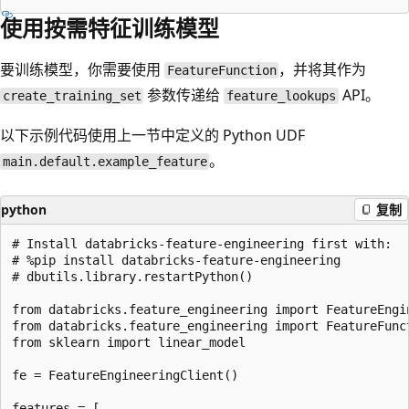
使用按需特征训练模型
要训练模型，你需要使用
，并将其作为
FeatureFunction
参数传递给
API。
create_training_set
feature_lookups
以下示例代码使用上一节中定义的 Python UDF
。
main.default.example_feature
python
复制
# Install databricks-feature-engineering first with:

# %pip install databricks-feature-engineering

# dbutils.library.restartPython()

from databricks.feature_engineering import FeatureEngin
from databricks.feature_engineering import FeatureFunct
from sklearn import linear_model

fe = FeatureEngineeringClient()

features = [
