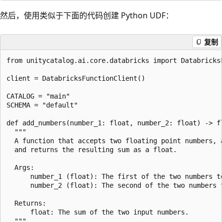
然后，使用类似于下面的代码创建 Python UDF：
复制
from unitycatalog.ai.core.databricks import DatabricksF
client = DatabricksFunctionClient()

CATALOG = "main"

SCHEMA = "default"

def add_numbers(number_1: float, number_2: float) -> fl
  """

  A function that accepts two floating point numbers, a
  and returns the resulting sum as a float.

  Args:

      number_1 (float): The first of the two numbers to
      number_2 (float): The second of the two numbers t
  Returns:

      float: The sum of the two input numbers.

  """
