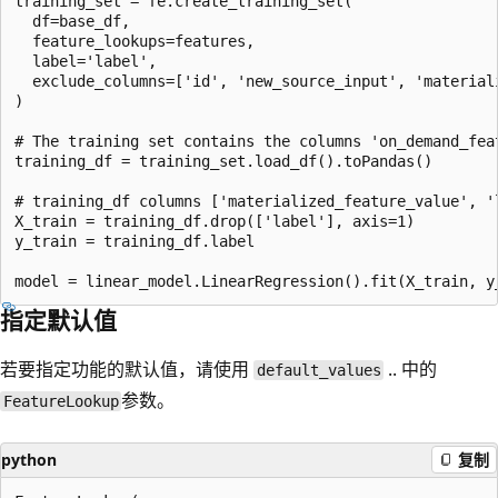
training_set = fe.create_training_set(

  df=base_df,

  feature_lookups=features,

  label='label',

  exclude_columns=['id', 'new_source_input', 'material
)

# The training set contains the columns 'on_demand_feat
training_df = training_set.load_df().toPandas()

# training_df columns ['materialized_feature_value', 'l
X_train = training_df.drop(['label'], axis=1)

y_train = training_df.label

指定默认值
若要指定功能的默认值，请使用
.. 中的
default_values
参数。
FeatureLookup
python
复制