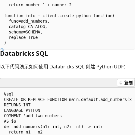
  return number_1 + number_2

function_info = client.create_python_function(

  func=add_numbers,

  catalog=CATALOG,

  schema=SCHEMA,

  replace=True

Databricks SQL
以下代码演示如何使用 Databricks SQL 创建 Python UDF：
复制
%sql

CREATE OR REPLACE FUNCTION main.default.add_numbers(x I
RETURNS INT

LANGUAGE PYTHON

COMMENT 'add two numbers'

AS $$

def add_numbers(n1: int, n2: int) -> int:

  return n1 + n2
