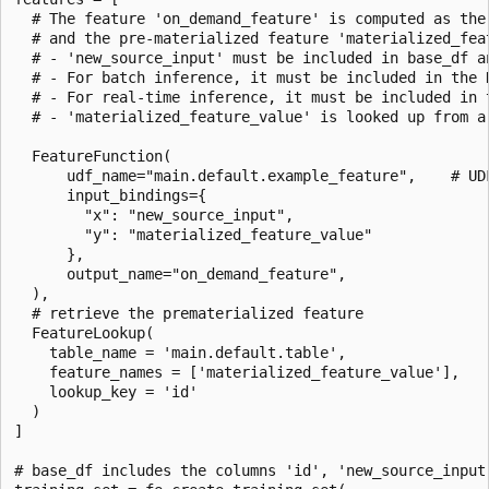
  # The feature 'on_demand_feature' is computed as the
  # and the pre-materialized feature 'materialized_feat
  # - 'new_source_input' must be included in base_df a
  # - For batch inference, it must be included in the 
  # - For real-time inference, it must be included in t
  # - 'materialized_feature_value' is looked up from a 
  FeatureFunction(

      udf_name="main.default.example_feature",    # UD
      input_bindings={

        "x": "new_source_input",

        "y": "materialized_feature_value"

      },

      output_name="on_demand_feature",

  ),

  # retrieve the prematerialized feature

  FeatureLookup(

    table_name = 'main.default.table',

    feature_names = ['materialized_feature_value'],

    lookup_key = 'id'

  )

]

# base_df includes the columns 'id', 'new_source_input'