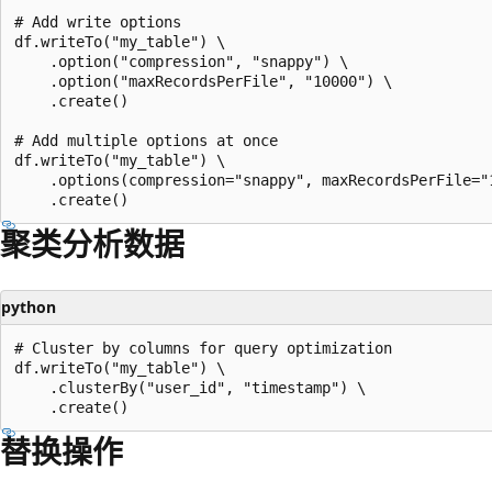
# Add write options

df.writeTo("my_table") \

    .option("compression", "snappy") \

    .option("maxRecordsPerFile", "10000") \

    .create()

# Add multiple options at once

df.writeTo("my_table") \

    .options(compression="snappy", maxRecordsPerFile="1
聚类分析数据
python
# Cluster by columns for query optimization

df.writeTo("my_table") \

    .clusterBy("user_id", "timestamp") \

替换操作