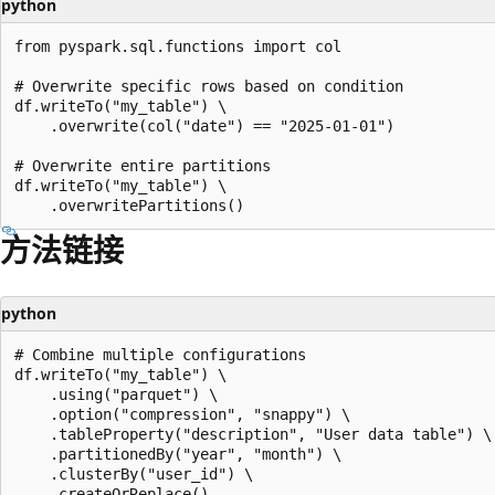
python
from pyspark.sql.functions import col

# Overwrite specific rows based on condition

df.writeTo("my_table") \

    .overwrite(col("date") == "2025-01-01")

# Overwrite entire partitions

df.writeTo("my_table") \

方法链接
python
# Combine multiple configurations

df.writeTo("my_table") \

    .using("parquet") \

    .option("compression", "snappy") \

    .tableProperty("description", "User data table") \

    .partitionedBy("year", "month") \

    .clusterBy("user_id") \
