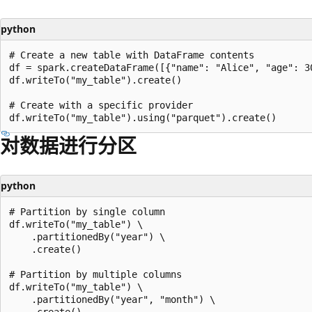
python
# Create a new table with DataFrame contents

df = spark.createDataFrame([{"name": "Alice", "age": 30
df.writeTo("my_table").create()

# Create with a specific provider

对数据进行分区
python
# Partition by single column

df.writeTo("my_table") \

    .partitionedBy("year") \

    .create()

# Partition by multiple columns

df.writeTo("my_table") \

    .partitionedBy("year", "month") \

    .create()
