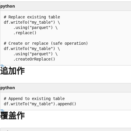
python
# Replace existing table

df.writeTo("my_table") \

    .using("parquet") \

    .replace()

# Create or replace (safe operation)

df.writeTo("my_table") \

    .using("parquet") \

追加作
python
# Append to existing table

覆盖作