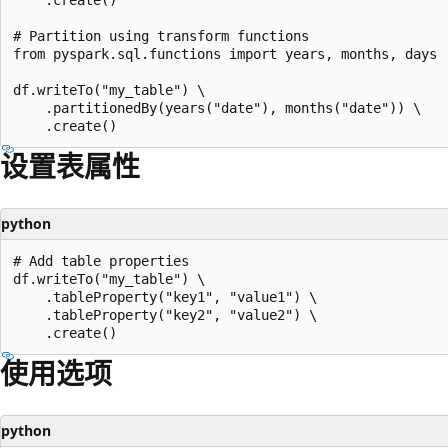
# Partition using transform functions

from pyspark.sql.functions import years, months, days

df.writeTo("my_table") \

    .partitionedBy(years("date"), months("date")) \

设置表属性
python
# Add table properties

df.writeTo("my_table") \

    .tableProperty("key1", "value1") \

    .tableProperty("key2", "value2") \

使用选项
python