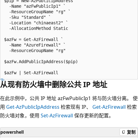
$pip = New-AzPublicIpAddress `

  -Name "azFwPublicIp1" `

  -ResourceGroupName "rg" `

  -Sku "Standard" `

  -Location "chinaeast2" `

  -AllocationMethod Static

$azFw = Get-AzFirewall `

  -Name "AzureFirewall" `

  -ResourceGroupName "rg"

$azFw.AddPublicIpAddress($pip)

从现有防火墙中删除公共 IP 地址
在此示例中，公共 IP 地址 azFwPublicIp1
将与防火墙分离。 使
用
Get-AzPublicIpAddress
检索现有 IP、
Get-AzFirewall
检索
防火墙对象，使用
Set-AzFirewall
保存更新的配置。
powershell
复制