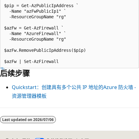
$pip = Get-AzPublicIpAddress `

  -Name "azFwPublicIp1" `

  -ResourceGroupName "rg"

$azFw = Get-AzFirewall `

  -Name "AzureFirewall" `

  -ResourceGroupName "rg"

$azFw.RemovePublicIpAddress($pip)

后续步骤
Quickstart：创建具有多个公共 IP 地址的Azure 防火墙 -
资源管理器模板
阅
读
Last updated on
2026/07/06
模
式