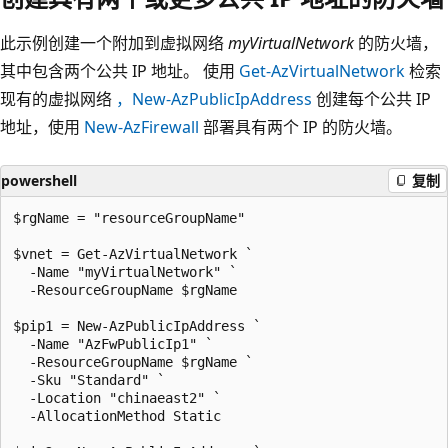
此示例创建一个附加到虚拟网络
myVirtualNetwork
的防火墙，
其中包含两个公共 IP 地址。 使用
Get-AzVirtualNetwork
检索
现有的虚拟网络
，New-AzPublicIpAddress
创建每个公共 IP
地址，使用
New-AzFirewall
部署具有两个 IP 的防火墙。
powershell
复制
$rgName = "resourceGroupName"

$vnet = Get-AzVirtualNetwork `

  -Name "myVirtualNetwork" `

  -ResourceGroupName $rgName

$pip1 = New-AzPublicIpAddress `

  -Name "AzFwPublicIp1" `

  -ResourceGroupName $rgName `

  -Sku "Standard" `

  -Location "chinaeast2" `

  -AllocationMethod Static
