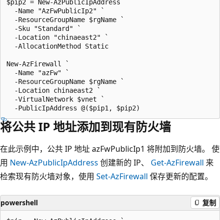
$pip2 = New-AzPublicIpAddress `

  -Name "AzFwPublicIp2" `

  -ResourceGroupName $rgName `

  -Sku "Standard" `

  -Location "chinaeast2" `

  -AllocationMethod Static

New-AzFirewall `

  -Name "azFw" `

  -ResourceGroupName $rgName `

  -Location chinaeast2 `

  -VirtualNetwork $vnet `

将公共 IP 地址添加到现有防火墙
在此示例中，公共 IP 地址 azFwPublicIp1
将附加到防火墙。 使
用
New-AzPublicIpAddress
创建新的 IP、
Get-AzFirewall
来
检索现有防火墙对象，使用
Set-AzFirewall
保存更新的配置。
powershell
复制