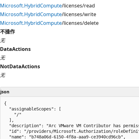
Microsoft.HybridCompute
/licenses/read
Microsoft.HybridCompute
/licenses/write
Microsoft.HybridCompute
/licenses/delete
不操作
无
DataActions
无
NotDataActions
无
json
{

  "assignableScopes": [

    "/"

  ],

  "description": "Arc VMware VM Contributor has permis
  "id": "/providers/Microsoft.Authorization/roleDefini
  "name": "b748a06d-6150-4f8a-aaa9-ce3940cd96cb",
