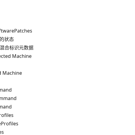
oftwarePatches
的状态
机的混合标识元数据
ted Machine
 Machine
mand
ommand
mand
ofiles
rofiles
es