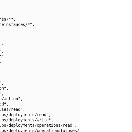
es/*",

einstances/*",

",

,

",



,

n",

,

/action",

d",

ses/read",

ps/deployments/read",

ps/deployments/write",

ps/deployments/operations/read",

ups/deployments/operationstatuses/read",
