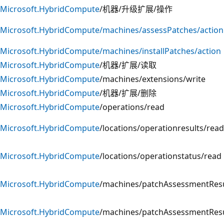
Microsoft.HybridCompute
/机器/升级扩展/操作
Microsoft.HybridCompute/machines/assessPatches/action
Microsoft.HybridCompute/machines/installPatches/action
Microsoft.HybridCompute
/机器/扩展/读取
Microsoft.HybridCompute
/machines/extensions/write
Microsoft.HybridCompute
/机器/扩展/删除
Microsoft.HybridCompute
/operations/read
Microsoft.HybridCompute
/locations/operationresults/read
Microsoft.HybridCompute
/locations/operationstatus/read
Microsoft.HybridCompute
/machines/patchAssessmentRe
Microsoft.HybridCompute
/machines/patchAssessmentResu