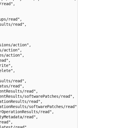
read",

ps/read",

ults/read",

ions/action",

/action",

s/action",

ad",

ite",

lete",

ults/read",

tus/read",

ntResults/read",

ntResults/softwarePatches/read",

tionResults/read",

ationResults/softwarePatches/read",

OperationResults/read",

yMetadata/read",

ead",

atest/read",
