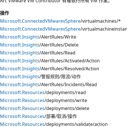
Arc VMware VM Contributor 有權執行所有 VM 作業。
操作
Microsoft.ConnectedVMwarevSphere
/virtualmachines/*
Microsoft.ConnectedVMwarevSphere
/virtualmachineinsta
Microsoft.Insights
/AlertRules/Write
Microsoft.Insights
/AlertRules/Delete
Microsoft.Insights
/AlertRules/Read
Microsoft.Insights
/AlertRules/Activated/Action
Microsoft.Insights
/AlertRules/Resolved/Action
Microsoft.Insights
/警报规则/限流/动作
Microsoft.Insights
/AlertRules/Incidents/Read
Microsoft.Resources
/deployments/read
Microsoft.Resources
/deployments/write
Microsoft.Resources
/deployments/delete
Microsoft.Resources
/部署/取消/操作
Microsoft.Resources
/deployments/validate/action