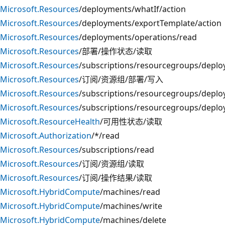
Microsoft.Resources
/deployments/whatIf/action
Microsoft.Resources
/deployments/exportTemplate/action
Microsoft.Resources
/deployments/operations/read
Microsoft.Resources
/部署/操作状态/读取
Microsoft.Resources
/subscriptions/resourcegroups/depl
Microsoft.Resources
/订阅/资源组/部署/写入
Microsoft.Resources
/subscriptions/resourcegroups/deplo
Microsoft.Resources
/subscriptions/resourcegroups/deplo
Microsoft.ResourceHealth
/可用性状态/读取
Microsoft.Authorization
/*/read
Microsoft.Resources
/subscriptions/read
Microsoft.Resources
/订阅/资源组/读取
Microsoft.Resources
/订阅/操作结果/读取
Microsoft.HybridCompute
/machines/read
Microsoft.HybridCompute
/machines/write
Microsoft.HybridCompute
/machines/delete