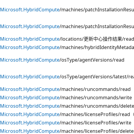
Microsoft.HybridCompute
/machines/patchInstallationResu
Microsoft.HybridCompute
/machines/patchInstallationRes
Microsoft.HybridCompute
/locations/更新中心操作结果/rea
Microsoft.HybridCompute
/machines/hybridIdentityMetada
Microsoft.HybridCompute
/osType/agentVersions/read
Microsoft.HybridCompute
/osType/agentVersions/latest/re
Microsoft.HybridCompute
/machines/runcommands/read
Microsoft.HybridCompute
/machines/runcommands/write
Microsoft.HybridCompute
/machines/runcommands/delet
Microsoft.HybridCompute
/machines/licenseProfile
Microsoft.HybridCompute
/machines/licenseProfiles/write
Microsoft.HybridCompute
/machines/licenseProfiles/delete