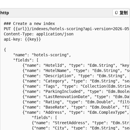
http
复制
### Create a new index

PUT {{url}}/indexes/hotels-scoring?api-version=2026-05-
Content-Type: application/json

api-key: {{key}}

{

    "name": "hotels-scoring",  

    "fields": [

        {"name": "HotelId", "type": "Edm.String", "key
        {"name": "HotelName", "type": "Edm.String", "s
        {"name": "Description", "type": "Edm.String", 
        {"name": "Category", "type": "Edm.String", "se
        {"name": "Tags", "type": "Collection(Edm.Strin
        {"name": "ParkingIncluded", "type": "Edm.Boole
        {"name": "LastRenovationDate", "type": "Edm.Da
        {"name": "Rating", "type": "Edm.Double", "filt
        {"name": "BaseRate", "type": "Edm.Double", "fi
        {"name": "Address", "type": "Edm.ComplexType", 
            "fields": [

            {"name": "StreetAddress", "type": "Edm.Str
            {"name": "City", "type": "Edm.String", "se