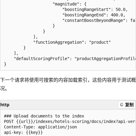
                    "magnitude": {

                        "boostingRangeStart": 50.0,

                        "boostingRangeEnd": 400.0,

                        "constantBoostBeyondRange": fal
                    }

                }

            ],

            "functionAggregation": "product"

        }

    ],

    "defaultScoringProfile": "productAggregationProfile
下一个请求将使用可搜索的内容加载索引，这些内容用于测试概
况。
http
复制
### Upload documents to the index

POST {{url}}/indexes/hotels-scoring/docs/index?api-vers
Content-Type: application/json

api-key: {{key}}
