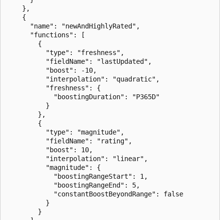
    },  

    {  

      "name": "newAndHighlyRated",  

      "functions": [  

        {  

          "type": "freshness",  

          "fieldName": "lastUpdated",  

          "boost": -10,  

          "interpolation": "quadratic",  

          "freshness": {  

            "boostingDuration": "P365D"  

          }  

        },  

        {

          "type": "magnitude",  

          "fieldName": "rating",  

          "boost": 10,  

          "interpolation": "linear",  

          "magnitude": {  

            "boostingRangeStart": 1,  

            "boostingRangeEnd": 5,  

            "constantBoostBeyondRange": false  

          }  

        }  
