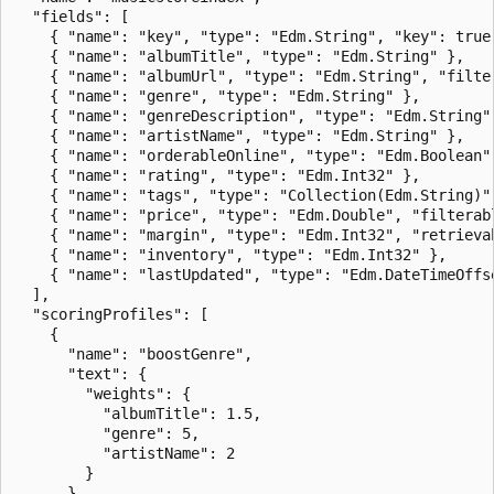
  "fields": [  

    { "name": "key", "type": "Edm.String", "key": true 
    { "name": "albumTitle", "type": "Edm.String" },  

    { "name": "albumUrl", "type": "Edm.String", "filter
    { "name": "genre", "type": "Edm.String" },  

    { "name": "genreDescription", "type": "Edm.String",
    { "name": "artistName", "type": "Edm.String" },  

    { "name": "orderableOnline", "type": "Edm.Boolean" 
    { "name": "rating", "type": "Edm.Int32" },  

    { "name": "tags", "type": "Collection(Edm.String)" 
    { "name": "price", "type": "Edm.Double", "filterabl
    { "name": "margin", "type": "Edm.Int32", "retrievab
    { "name": "inventory", "type": "Edm.Int32" },  

    { "name": "lastUpdated", "type": "Edm.DateTimeOffse
  ],  

  "scoringProfiles": [  

    {  

      "name": "boostGenre",  

      "text": {  

        "weights": {  

          "albumTitle": 1.5,  

          "genre": 5,  

          "artistName": 2  

        }  

      }  
