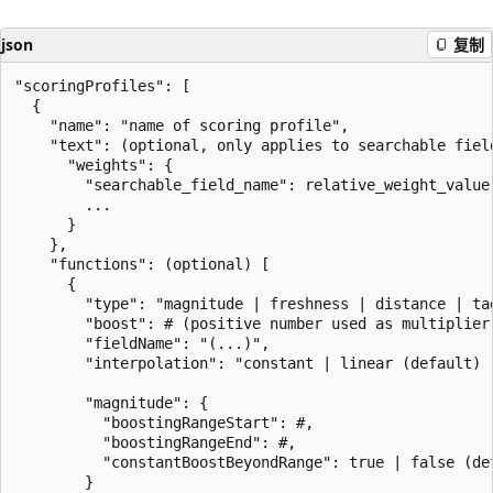
json
复制
"scoringProfiles": [  

  {   

    "name": "name of scoring profile",   

    "text": (optional, only applies to searchable field
      "weights": {   

        "searchable_field_name": relative_weight_value 
        ...   

      }   

    },   

    "functions": (optional) [  

      {   

        "type": "magnitude | freshness | distance | tag
        "boost": # (positive number used as multiplier 
        "fieldName": "(...)",   

        "interpolation": "constant | linear (default) |
        "magnitude": {

          "boostingRangeStart": #,   

          "boostingRangeEnd": #,   

          "constantBoostBeyondRange": true | false (def
        }  
