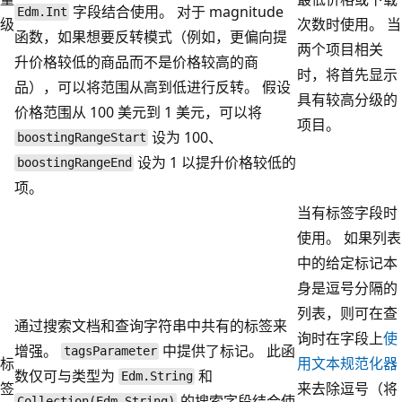
字段结合使用。 对于 magnitude
Edm.Int
级
次数时使用。 当
函数，如果想要反转模式（例如，更偏向提
两个项目相关
升价格较低的商品而不是价格较高的商
时，将首先显示
品），可以将范围从高到低进行反转。 假设
具有较高分级的
价格范围从 100 美元到 1 美元，可以将
项目。
设为 100、
boostingRangeStart
设为 1 以提升价格较低的
boostingRangeEnd
项。
当有标签字段时
使用。 如果列表
中的给定标记本
身是逗号分隔的
列表，则可在查
通过搜索文档和查询字符串中共有的标签来
询时在字段上
使
增强。
中提供了标记。 此函
tagsParameter
标
用文本规范化器
数仅可与类型为
和
Edm.String
签
来去除逗号（将
的搜索字段结合使
Collection(Edm.String)