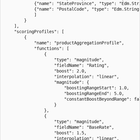
            {"name": "StateProvince", "type": "Edm.Str
            {"name": "PostalCode", "type": "Edm.String
            ]

        }

    ],

    "scoringProfiles": [

        {

            "name": "productAggregationProfile",

            "functions": [

                {

                    "type": "magnitude",

                    "fieldName": "Rating",

                    "boost": 2.0,

                    "interpolation": "linear",

                    "magnitude": {

                        "boostingRangeStart": 1.0,

                        "boostingRangeEnd": 5.0,

                        "constantBoostBeyondRange": fal
                    }

                },

                {

                    "type": "magnitude",

                    "fieldName": "BaseRate",

                    "boost": 1.5,

                    "interpolation": "linear",
