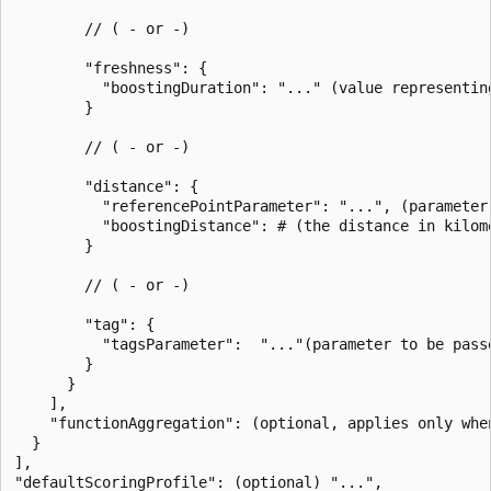
        // ( - or -)  

        "freshness": {

          "boostingDuration": "..." (value representin
        }  

        // ( - or -)  

        "distance": {

          "referencePointParameter": "...", (parameter
          "boostingDistance": # (the distance in kilom
        }   

        // ( - or -)  

        "tag": {

          "tagsParameter":  "..."(parameter to be pass
        }

      }

    ],   

    "functionAggregation": (optional, applies only whe
  }   

],   
