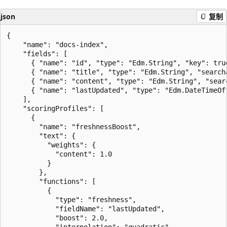
json
复制
{

    "name": "docs-index",

    "fields": [

      { "name": "id", "type": "Edm.String", "key": true
      { "name": "title", "type": "Edm.String", "searcha
      { "name": "content", "type": "Edm.String", "searc
      { "name": "lastUpdated", "type": "Edm.DateTimeOf
    ],

    "scoringProfiles": [

      {

        "name": "freshnessBoost",

        "text": {

          "weights": {

            "content": 1.0

          }

        },

        "functions": [

          {

            "type": "freshness",

            "fieldName": "lastUpdated",

            "boost": 2.0,

            "interpolation": "quadratic",
