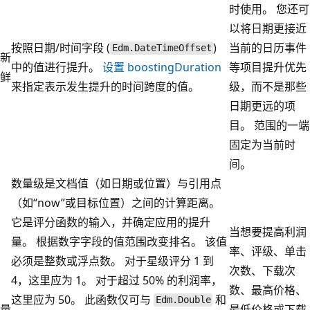
时使用。 您还可
以将日期更接近
按照日期/时间字段 (
)
当前的日历事件
Edm.DateTimeOffset
新
中的值进行提升。
设置 boostingDuration
等项目提升优先
鲜
来指定表示发生提升的时间跨度的值。
级，而不是那些
日期更远的项
目。 范围的一端
固定为当前时
间。
数量级是文档值（如日期或位置）与引用点
（如“now”或目标位置）之间的计算距离。
它是评分函数的输入，并确定应用的提升
当想要提高利润
量。 根据数字字段的值范围改变排名。 该值
率、评级、单击
必须是整数或浮点数。 对于星级评分 1 到
次数、下载次
4，这里应为 1。 对于超过 50% 的利润率，
数、最高价格、
这里应为 50。 此函数仅可与
和
Edm.Double
量
最低价格或下载