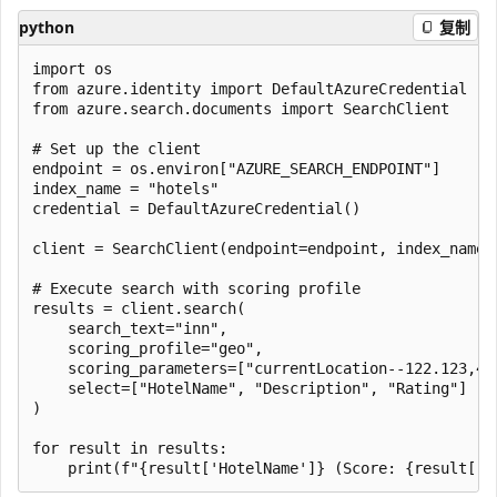
python
复制
import os

from azure.identity import DefaultAzureCredential

from azure.search.documents import SearchClient

# Set up the client

endpoint = os.environ["AZURE_SEARCH_ENDPOINT"]

index_name = "hotels"

credential = DefaultAzureCredential()

client = SearchClient(endpoint=endpoint, index_name=
# Execute search with scoring profile

results = client.search(

    search_text="inn",

    scoring_profile="geo",

    scoring_parameters=["currentLocation--122.123,44.
    select=["HotelName", "Description", "Rating"]

)

for result in results:
