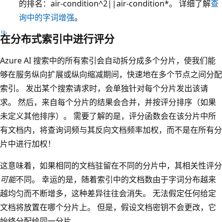
的排名：air-condition^2||air-condition*。 详细了解
查
询中的字词增强
。
在分布式索引中进行评分
Azure AI 搜索中的所有索引会自动拆分成多个分片，使我们能
够在服务纵向扩展或纵向缩减期间，快速地在多个节点之间分配
索引。 发出某个搜索请求时，会单独针对每个分片发出该请
求。 然后，来自每个分片的结果会合并，并按评分排序（如果
未定义其他排序）。 需要了解的是，评分函数会在该分片中所
有文档内，将查询词频与其反向文档频率加权，而不是在所有分
片中进行加权！
这意味着，如果相同的文档驻留在不同的分片中，其相关性评分
可能
不同。 幸运的是，随着索引中的文档数由于字词分布越来
越均匀而不断增多，这种差异往往会消失。 无法假定任何给定
文档将放置在哪个分片上。 但是，假设文档密钥不会更改，它
始终分配给同一分片。