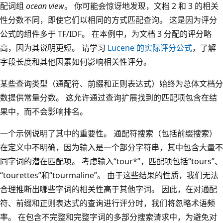
配词组
ocean view
。 你可能会惊讶地发现，文档 2 和 3 的相关
性分数不同，即使它们以相同的方式匹配查询。 这是因为评分
公式的组件多于 TF/IDF。 在本例中，为文档 3 分配的评分略
高，因为其说明更短。 请学习
Lucene 的实际评分公式
，了解
字段长度和其他因素如何影响相关性评分。
某些查询类型（通配符、前缀和正则表达式）始终为总体文档分
数提供常量分数。 这允许通过查询扩展找到的匹配项包含在结
果中，而不会影响排名。
一个示例说明了其中的重要性。 通配符搜索（包括前缀搜索）
在定义中不明确，因为输入是一个部分字符串，其中包含大量不
同字词的潜在匹配项。 考虑输入“tour*”，匹配项包括“tours”、
“tourettes”和“tourmaline”。 由于这些结果的性质，我们无法
合理推断出哪些字词的相关性高于其他字词。 因此，在对通配
符、前缀和正则表达式的查询进行评分时，我们将忽略术语频
率。 在包含不完整和完整字词的多部分搜索请求中，为避免对