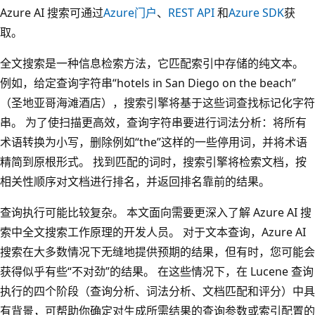
Azure AI 搜索可通过
Azure门户
、
REST API
和
Azure SDK
获
取。
全文搜索是一种信息检索方法，它匹配索引中存储的纯文本。
例如，给定查询字符串“hotels in San Diego on the beach”
（圣地亚哥海滩酒店），搜索引擎将基于这些词查找标记化字符
串。 为了使扫描更高效，查询字符串要进行词法分析：将所有
术语转换为小写，删除例如“the”这样的一些停用词，并将术语
精简到原根形式。 找到匹配的词时，搜索引擎将检索文档，按
相关性顺序对文档进行排名，并返回排名靠前的结果。
查询执行可能比较复杂。 本文面向需要更深入了解 Azure AI 搜
索中全文搜索工作原理的开发人员。 对于文本查询，Azure AI
搜索在大多数情况下无缝地提供预期的结果，但有时，您可能会
获得似乎有些“不对劲”的结果。 在这些情况下，在 Lucene 查询
执行的四个阶段（查询分析、词法分析、文档匹配和评分）中具
有背景，可帮助你确定对生成所需结果的查询参数或索引配置的