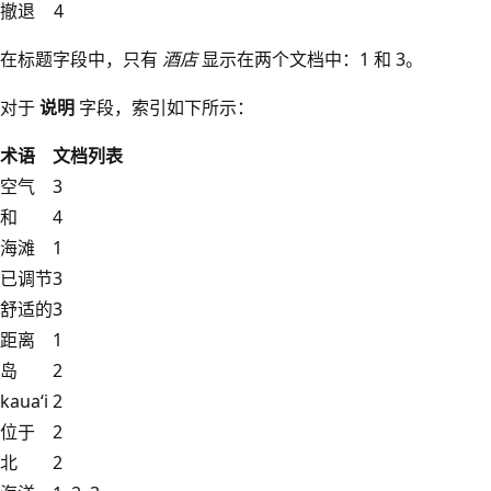
撤退
4
在标题字段中，只有
酒店
显示在两个文档中：1 和 3。
对于
说明
字段，索引如下所示：
术语
文档列表
空气
3
和
4
海滩
1
已调节
3
舒适的
3
距离
1
岛
2
kauaʻi
2
位于
2
北
2