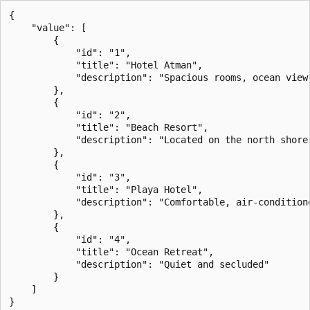
{

    "value": [

        {

            "id": "1",

            "title": "Hotel Atman",

            "description": "Spacious rooms, ocean view,
        },

        {

            "id": "2",

            "title": "Beach Resort",

            "description": "Located on the north shore
        },

        {

            "id": "3",

            "title": "Playa Hotel",

            "description": "Comfortable, air-conditione
        },

        {

            "id": "4",

            "title": "Ocean Retreat",

            "description": "Quiet and secluded"

        }

    ]
