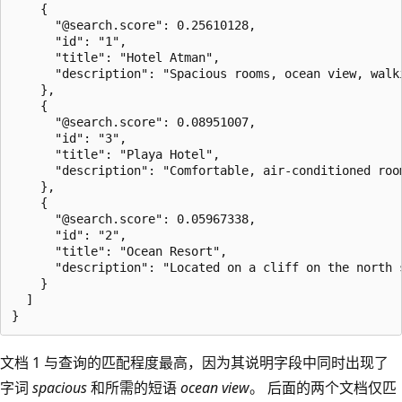
    {

      "@search.score": 0.25610128,

      "id": "1",

      "title": "Hotel Atman",

      "description": "Spacious rooms, ocean view, walki
    },

    {

      "@search.score": 0.08951007,

      "id": "3",

      "title": "Playa Hotel",

      "description": "Comfortable, air-conditioned room
    },

    {

      "@search.score": 0.05967338,

      "id": "2",

      "title": "Ocean Resort",

      "description": "Located on a cliff on the north 
    }

  ]

文档 1 与查询的匹配程度最高，因为其说明字段中同时出现了
字词
spacious
和所需的短语
ocean view
。 后面的两个文档仅匹