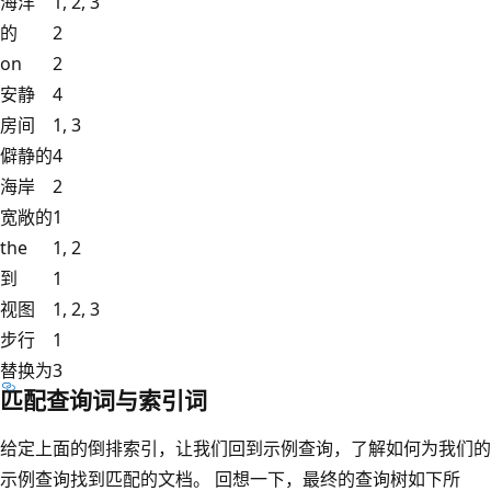
海洋
1, 2, 3
的
2
on
2
安静
4
房间
1, 3
僻静的
4
海岸
2
宽敞的
1
the
1, 2
到
1
视图
1, 2, 3
步行
1
替换为
3
匹配查询词与索引词
给定上面的倒排索引，让我们回到示例查询，了解如何为我们的
示例查询找到匹配的文档。 回想一下，最终的查询树如下所