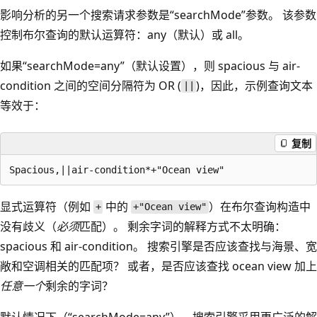
影响分析的另一个搜索请求参数是“searchMode”参数。 该参数
控制布尔查询的默认运算符：any（默认）或 all。
如果“searchMode=any”（默认设置），则 spacious 与 air-
condition 之间的空间分隔符为 OR (
)，因此，示例查询文本
||
等效于：
复制
显式运算符（例如
中的
）在布尔查询构造中
+
+"Ocean view"
没有歧义（
必须
匹配）。 剩余字词的解释方式不太明确：
spacious 和 air-condition。 搜索引擎是否应该查找与海景、宽
敞和空调相关的匹配项？ 或者，是否应该查找 ocean view 加上
任意一个
剩余的字词？
默认情况下（“searchMode=any”），搜索引擎采用更广泛的解