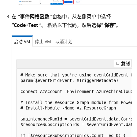
在
“事件网格函数
”窗格中，从左侧菜单中选择
“Code+Test
”。 粘贴以下代码，然后选择“
保存
”。
启动 VM
停止 VM
取消计划
复制
# Make sure that you're using eventGridEvent for
param($eventGridEvent, $TriggerMetadata)

Connect-AzAccount -Environment AzureChinaCloud -
# Install the Resource Graph module from PowerSh
# Install-Module -Name Az.ResourceGraph

$maintenanceRunId = $eventGridEvent.data.Correla
$resourceSubscriptionIds = $eventGridEvent.data.
if ($resourceSubscriptionIds.Count -eq 0) {
