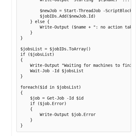
        $newJob = Start-ThreadJob -ScriptBlock 
        $jobIDs.Add($newJob.Id)

    } else {

        Write-Output ($name + ": no action taken
    }

}

$jobsList = $jobIDs.ToArray()

if ($jobsList)

{

    Write-Output "Waiting for machines to finish
    Wait-Job -Id $jobsList

}

foreach($id in $jobsList)

{

    $job = Get-Job -Id $id

    if ($job.Error)

    {

        Write-Output $job.Error

    }
