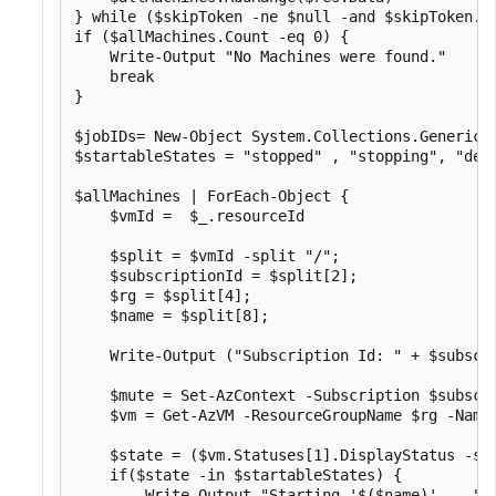
} while ($skipToken -ne $null -and $skipToken.Le
if ($allMachines.Count -eq 0) {

    Write-Output "No Machines were found."

    break

}

$jobIDs= New-Object System.Collections.Generic.L
$startableStates = "stopped" , "stopping", "deal
$allMachines | ForEach-Object {

    $vmId =  $_.resourceId

    $split = $vmId -split "/";

    $subscriptionId = $split[2]; 

    $rg = $split[4];

    $name = $split[8];

    Write-Output ("Subscription Id: " + $subscri
    $mute = Set-AzContext -Subscription $subscri
    $vm = Get-AzVM -ResourceGroupName $rg -Name 
    $state = ($vm.Statuses[1].DisplayStatus -spl
    if($state -in $startableStates) {

        Write-Output "Starting '$($name)' ..."
