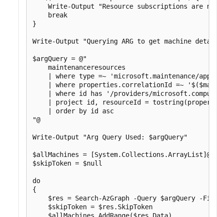
    Write-Output "Resource subscriptions are not
    break

}

Write-Output "Querying ARG to get machine detai
$argQuery = @"

    maintenanceresources 

    | where type =~ 'microsoft.maintenance/apply
    | where properties.correlationId =~ '$($main
    | where id has '/providers/microsoft.compute
    | project id, resourceId = tostring(properti
    | order by id asc

"@

Write-Output "Arg Query Used: $argQuery"

$allMachines = [System.Collections.ArrayList]@()
$skipToken = $null

do

{

    $res = Search-AzGraph -Query $argQuery -Firs
    $skipToken = $res.SkipToken

    $allMachines.AddRange($res.Data)
