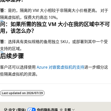
答
：是的，隔离的 VM 大小相较于非隔离大小价格更高。 对于
隔离虚拟机，保费大约高出 10%。
问：如果所需的独立 VM 大小在我的区域中不可
用，该怎么办？
答
：选择具有类似规格的备用独立 SKU，或部署到其中一个受
支持的区域。
后续步骤
客户还可以选择使用
Azure 对嵌套虚拟机的支持
进一步细分这
些隔离虚拟机的资源。
阅
读
Last updated on
2026/07/29
模
式
已
中文 (简体)
你的隐私选择
主题