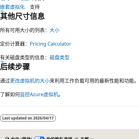
嵌套虚拟化
支持
其他尺寸信息
所有可用大小的列表：
大小
定价计算器：
Pricing Calculator
有关磁盘类型的信息：
磁盘类型
后续步骤
通过
更改虚拟机的大小
来利用工作负载可用的最新性能和功能。
了解如何
监控Azure虚拟机
。
阅
读
Last updated on
2026/04/17
模
式
已