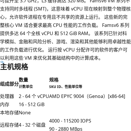
可提升至 3.7 GHz，L3 缓存高达 320 MB。 Famsv6 VM 系列不
支持同时多线程 (SMT)，这意味着 vCPU 现在映射到整个物理核
心，允许软件进程在专用且不共享的资源上运行。 这些新的完
整核心 VM 适合要求最高 CPU 性能的工作负载。 Famsv6 系列
提供多达 64 个全核 vCPU 和 512 GiB RAM。 该系列已针对科
学模拟、金融和风险分析、游戏、渲染和其他能够利用卓越性能
的工作负载进行优化。 运行按 vCPU 分配许可的软件的客户可
以利用这些 VM 来优化其基础结构中的计算成本。
主机规格
数量
规格
组成部分
计数单位
SKU ID、性能单位等
处理器
2 - 64 个 vCPU
AMD EPYC 9004（Genoa）[x86-64]
内存
16 - 512 GiB
本地存储
None
4000 - 115200 IOPS
远程存储
4 - 32 个磁盘
90 - 2880 MBps