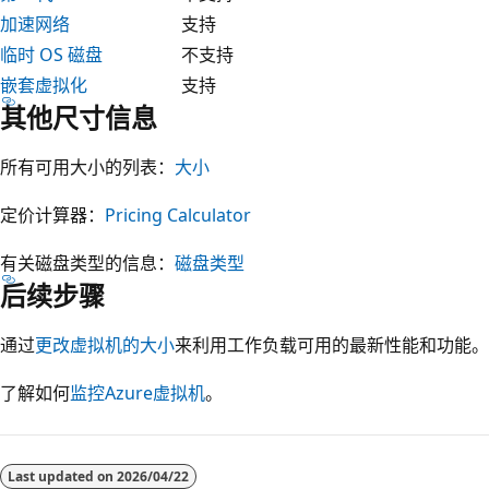
加速网络
支持
临时 OS 磁盘
不支持
嵌套虚拟化
支持
其他尺寸信息
所有可用大小的列表：
大小
定价计算器：
Pricing Calculator
有关磁盘类型的信息：
磁盘类型
后续步骤
通过
更改虚拟机的大小
来利用工作负载可用的最新性能和功能。
了解如何
监控Azure虚拟机
。
阅
读
Last updated on
2026/04/22
模