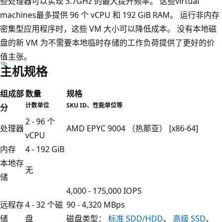
些处理器可以实现 3.7GHz 的最大提升频率。 这些virtual
machines最多提供 96 个 vCPU 和 192 GiB RAM。 运行非内存
密集型应用程序时，这些 VM 大小可以降低成本。 没有本地磁
盘的新 VM 为不需要本地临时存储的工作负荷提供了更好的价
值主张。
主机规格
组成部
数量
规格
计数单位
SKU ID、性能单位等
分
2 - 96 个
处理器
AMD EPYC 9004 （热那亚） [x86-64]
vCPU
内存
4 - 192 GiB
本地存
无
储
4,000 - 175,000 IOPS
远程存
4 - 32 个磁
90 - 4,320 MBps
储
盘
磁盘类型：
标准 SDD/HDD
、
高级 SSD
、