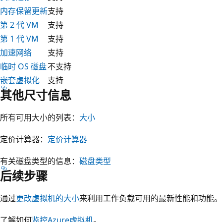
内存保留更新
支持
第 2 代 VM
支持
第 1 代 VM
支持
加速网络
支持
临时 OS 磁盘
不支持
嵌套虚拟化
支持
其他尺寸信息
所有可用大小的列表：
大小
定价计算器：
定价计算器
有关磁盘类型的信息：
磁盘类型
后续步骤
通过
更改虚拟机的大小
来利用工作负载可用的最新性能和功能。
了解如何
监控Azure虚拟机
。