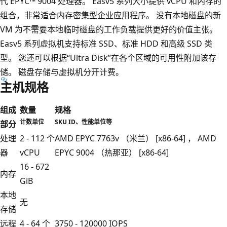
代 EPYC™ 9004 处理器。 Easv5 系列大小提供 vCPU 和内存的
组合，非常适合内存密集型企业应用程序。 没有本地磁盘的新
VM 为不需要本地临时磁盘的工作负载提供更好的价值主张。
Easv5 系列虚拟机支持标准 SSD、标准 HDD 和高级 SSD 类
型。 您还可以根据“Ultra Disk”在各个区域的可用性附加该存
储。 磁盘存储与虚拟机分开计费。
主机规格
组成
数量
规格
计数单位
SKU ID、性能单位等
部分
处理
2 - 112 个
AMD EPYC 7763v （米兰） [x86-64] ， AMD
器
vCPU
EPYC 9004 （热那亚） [x86-64]
16 - 672
内存
GiB
本地
无
存储
远程
4 - 64 个
3750 - 120000 IOPS