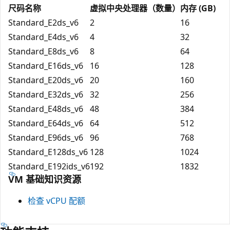
尺码名称
虚拟中央处理器（数量）
内存 (GB)
Standard_E2ds_v6
2
16
Standard_E4ds_v6
4
32
Standard_E8ds_v6
8
64
Standard_E16ds_v6
16
128
Standard_E20ds_v6
20
160
Standard_E32ds_v6
32
256
Standard_E48ds_v6
48
384
Standard_E64ds_v6
64
512
Standard_E96ds_v6
96
768
Standard_E128ds_v6
128
1024
Standard_E192ids_v6
192
1832
VM 基础知识资源
检查 vCPU 配额