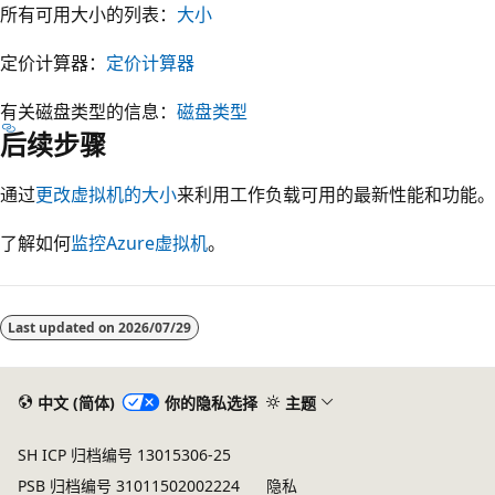
所有可用大小的列表：
大小
定价计算器：
定价计算器
有关磁盘类型的信息：
磁盘类型
后续步骤
通过
更改虚拟机的大小
来利用工作负载可用的最新性能和功能。
了解如何
监控Azure虚拟机
。
阅
读
Last updated on
2026/07/29
模
式
已
中文 (简体)
你的隐私选择
主题
禁
SH ICP 归档编号 13015306-25
用
PSB 归档编号 31011502002224
隐私