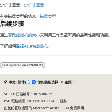
定价计算器：
定价计算器
有关磁盘类型的信息：
磁盘类型
后续步骤
通过
更改虚拟机的大小
来利用工作负载可用的最新性能和功能。
了解如何
监控Azure虚拟机
。
阅
读
Last updated on
2026/04/17
模
式
已
中文 (简体)
你的隐私选择
主题
禁
SH ICP 归档编号 13015306-25
用
PSB 归档编号 31011502002224
隐私
由世纪互联运营的 Microsoft Azure
AI 免责声明