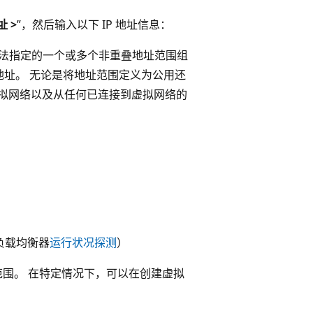
址 >
”，然后输入以下 IP 地址信息：
 表示法指定的一个或多个非重叠地址范围组
8) 地址。 无论是将地址范围定义为公用还
拟网络以及从任何已连接到虚拟网络的
re 负载均衡器
运行状况探测
）
址范围。 在特定情况下，可以在创建虚拟