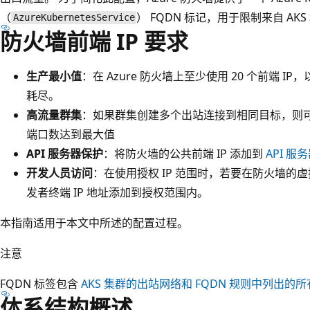
（
） FQDN 标记，用于限制来自 AK
AzureKubernetesService
防火墙前端 IP 要求
生产最小值
：在 Azure 防火墙上至少使用 20 个前端 I
耗尽。
高流量群集
：如果群集创建多个出站连接到相同目标，则可能需
端口数达到最大值
API 服务器保护
：将防火墙的公共前端 IP 添加到
API 服
开发人员访问
：在使用授权 IP 范围时，若要在防火墙的虚拟
发者终端 IP 地址添加到授权范围内。
本指南适用于本文中所述的配置过程。
注意
FQDN 标签包含
AKS 集群的出站网络和 FQDN 规则中列出的所有
体系结构概述