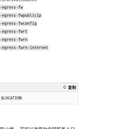
-egress-fw
-egress-fwpublicip
-egress-fwconfig
-egress-fwrt
-egress-fwrn
-egress-fwrn-internet
复制