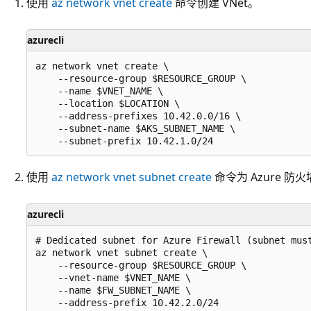
使用
az network vnet create
命令创建 VNet。
azurecli
az network vnet create \

    --resource-group $RESOURCE_GROUP \

    --name $VNET_NAME \

    --location $LOCATION \

    --address-prefixes 10.42.0.0/16 \

    --subnet-name $AKS_SUBNET_NAME \

使用
az network vnet subnet create
命令为 Azure 防
azurecli
# Dedicated subnet for Azure Firewall (subnet must
az network vnet subnet create \

    --resource-group $RESOURCE_GROUP \

    --vnet-name $VNET_NAME \

    --name $FW_SUBNET_NAME \
