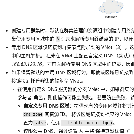
创建专用群集时，默认在群集管理的资源组中创建专用终结点（
集使用专用区域中的
记录来解析专用终结点的 IP，以便与
A
专用 DNS 区域仅链接到群集节点附加到的 VNet（3），
中的主机解析。 在未在 VNet 上配置自定义 DNS（默
168.63.129.16
，它可以解析专用 DNS 区域中的记录，因
如果保留默认的专用 DNS 区域行为，即使该区域已链接到主
接链接到托管群集的辐射型 VNet。
在使用自定义 DNS 服务器的分支 VNet 中，如果群集的
参与者”角色，则此操作可能会失败
。 若要防止失败，
自定义专用 DNS 区域
：提供现有的专用区域并将其
其资源 ID。 将该区域链接到相应的 VNet
dns-zone
置为
，使用
。
false
--disable-public-fqdn
仅限公共 DNS
：通过设置
为
并将 保持其默认值（
）