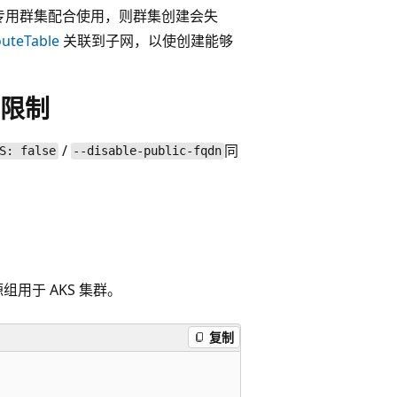
 与专用群集配合使用，则群集创建会失
uteTable
关联到子网，以使创建能够
的限制
/
同
S: false
--disable-public-fqdn
用于 AKS 集群。
复制