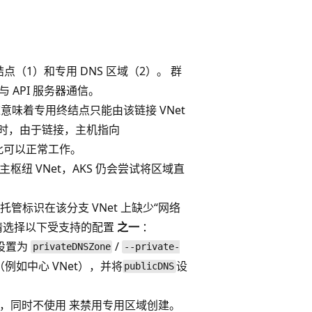
1）和专用 DNS 区域（2）。 群
 API 服务器通信。
这意味着专用终结点只能由该链接 VNet
认）时，由于链接，主机指向
此可以正常工作。
枢纽 VNet，AKS 仍会尝试将区域直
托管标识在该分支 VNet 上缺少“网络
请选择以下受支持的配置
之一
：
设置为
/
privateDNSZone
--private-
（例如中心 VNet），并将
设
publicDNS
，同时不使用
来禁用专用区域创建。