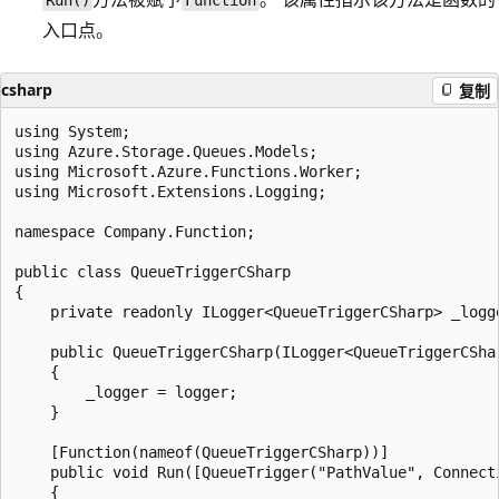
Run()
Function
入口点。
csharp
复制
using System;

using Azure.Storage.Queues.Models;

using Microsoft.Azure.Functions.Worker;

using Microsoft.Extensions.Logging;

namespace Company.Function;

public class QueueTriggerCSharp

{

    private readonly ILogger<QueueTriggerCSharp> _logge
    public QueueTriggerCSharp(ILogger<QueueTriggerCShar
    {

        _logger = logger;

    }

    [Function(nameof(QueueTriggerCSharp))]

    public void Run([QueueTrigger("PathValue", Connect
    {
