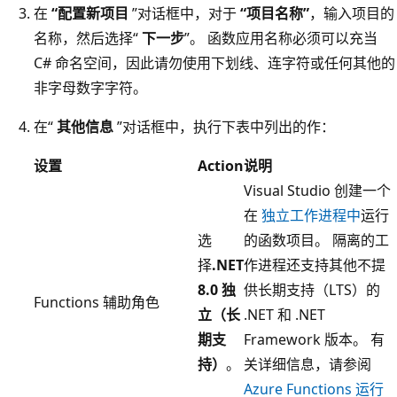
在
“配置新项目
”对话框中，对于
“项目名称”
，输入项目的
名称，然后选择“
下一步
”。 函数应用名称必须可以充当
C# 命名空间，因此请勿使用下划线、连字符或任何其他的
非字母数字字符。
在“
其他信息
”对话框中，执行下表中列出的作：
设置
Action
说明
Visual Studio 创建一个
在
独立工作进程中
运行
选
的函数项目。 隔离的工
择
.NET
作进程还支持其他不提
8.0 独
供长期支持（LTS）的
Functions 辅助角色
立（长
.NET 和 .NET
期支
Framework 版本。 有
持）
。
关详细信息，请参阅
Azure Functions 运行