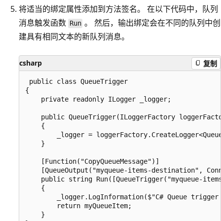
将适当的绑定属性添加到方法签名。 在以下代码中，队列
消息触发函数
。 然后，输出绑定会在不同的队列中创
Run
建具有相同文本的新队列消息。
csharp
复制
 public class QueueTrigger

{

    private readonly ILogger _logger;

    public QueueTrigger(ILoggerFactory loggerFacto
    {

        _logger = loggerFactory.CreateLogger<Queue
    }

    [Function("CopyQueueMessage")]

    [QueueOutput("myqueue-items-destination", Conn
    public string Run([QueueTrigger("myqueue-items
    {

        _logger.LogInformation($"C# Queue trigger 
        return myQueueItem;

    }
