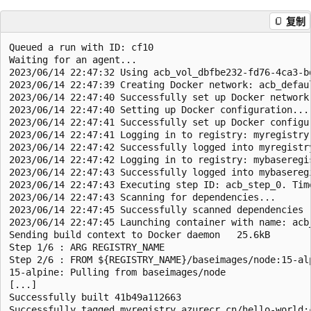
复制
Queued a run with ID: cf10

Waiting for an agent...

2023/06/14 22:47:32 Using acb_vol_dbfbe232-fd76-4ca3-b
2023/06/14 22:47:39 Creating Docker network: acb_defaul
2023/06/14 22:47:40 Successfully set up Docker network:
2023/06/14 22:47:40 Setting up Docker configuration...

2023/06/14 22:47:41 Successfully set up Docker configur
2023/06/14 22:47:41 Logging in to registry: myregistry.
2023/06/14 22:47:42 Successfully logged into myregistry
2023/06/14 22:47:42 Logging in to registry: mybaseregis
2023/06/14 22:47:43 Successfully logged into mybaseregi
2023/06/14 22:47:43 Executing step ID: acb_step_0. Tim
2023/06/14 22:47:43 Scanning for dependencies...

2023/06/14 22:47:45 Successfully scanned dependencies

2023/06/14 22:47:45 Launching container with name: acb_
Sending build context to Docker daemon   25.6kB

Step 1/6 : ARG REGISTRY_NAME

Step 2/6 : FROM ${REGISTRY_NAME}/baseimages/node:15-alp
15-alpine: Pulling from baseimages/node

[...]

Successfully built 41b49a112663

Successfully tagged myregistry.azurecr.cn/hello-world:c