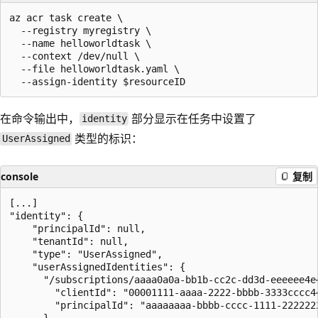
az acr task create \

  --registry myregistry \

  --name helloworldtask \

  --context /dev/null \

  --file helloworldtask.yaml \

在命令输出中，
部分显示在任务中设置了
identity
类型的标识：
UserAssigned
console
复制
[...]

"identity": {

    "principalId": null,

    "tenantId": null,

    "type": "UserAssigned",

    "userAssignedIdentities": {

      "/subscriptions/aaaa0a0a-bb1b-cc2c-dd3d-eeeeee4e
        "clientId": "00001111-aaaa-2222-bbbb-3333cccc44
        "principalId": "aaaaaaaa-bbbb-cccc-1111-2222222
      }
