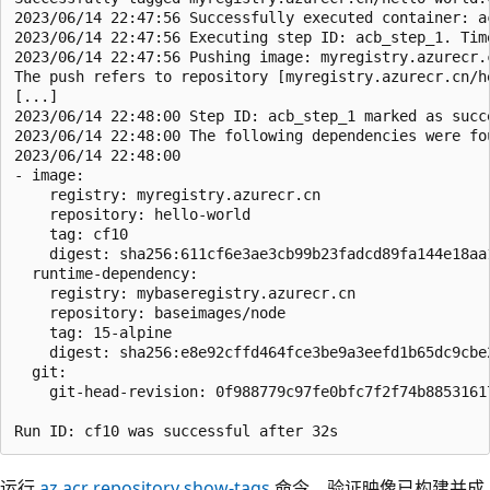
2023/06/14 22:47:56 Successfully executed container: ac
2023/06/14 22:47:56 Executing step ID: acb_step_1. Tim
2023/06/14 22:47:56 Pushing image: myregistry.azurecr.c
The push refers to repository [myregistry.azurecr.cn/he
[...]

2023/06/14 22:48:00 Step ID: acb_step_1 marked as succ
2023/06/14 22:48:00 The following dependencies were fou
2023/06/14 22:48:00

- image:

    registry: myregistry.azurecr.cn

    repository: hello-world

    tag: cf10

    digest: sha256:611cf6e3ae3cb99b23fadcd89fa144e18aa1
  runtime-dependency:

    registry: mybaseregistry.azurecr.cn

    repository: baseimages/node

    tag: 15-alpine

    digest: sha256:e8e92cffd464fce3be9a3eefd1b65dc9cbe2
  git:

    git-head-revision: 0f988779c97fe0bfc7f2f74b88531617
运行
az acr repository show-tags
命令，验证映像已构建并成