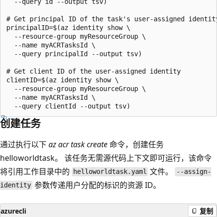
  --query id --output tsv)

# Get principal ID of the task's user-assigned identity
principalID=$(az identity show \

  --resource-group myResourceGroup \

  --name myACRTasksId \

  --query principalId --output tsv)

# Get client ID of the user-assigned identity

clientID=$(az identity show \

  --resource-group myResourceGroup \

  --name myACRTasksId \

创建任务
通过执行以下
az acr task create
命令，创建任务
helloworldtask
。 该任务无需源代码上下文即可运行，该命令
将引用工作目录中的
文件。
helloworldtask.yaml
--assign-
参数传递用户分配的标识的资源 ID。
identity
azurecli
复制