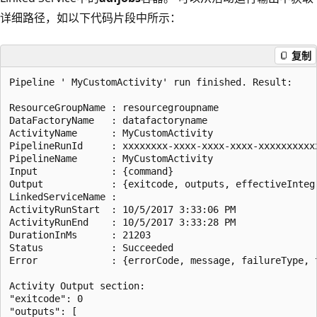
详细路径，如以下代码片段中所示：
复制
Pipeline ' MyCustomActivity' run finished. Result:

ResourceGroupName : resourcegroupname

DataFactoryName   : datafactoryname

ActivityName      : MyCustomActivity

PipelineRunId     : xxxxxxxx-xxxx-xxxx-xxxx-xxxxxxxxxxx
PipelineName      : MyCustomActivity

Input             : {command}

Output            : {exitcode, outputs, effectiveIntegr
LinkedServiceName :

ActivityRunStart  : 10/5/2017 3:33:06 PM

ActivityRunEnd    : 10/5/2017 3:33:28 PM

DurationInMs      : 21203

Status            : Succeeded

Error             : {errorCode, message, failureType, t
Activity Output section:

"exitcode": 0

"outputs": [
