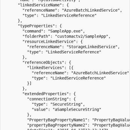
      "linkedServiceName": {

        "referenceName": "AzureBatchLinkedService",

        "type": "LinkedServiceReference"

      },

      "typeProperties": {

        "command": "SampleApp.exe",

        "folderPath": "customactv2/SampleApp",

        "resourceLinkedService": {

          "referenceName": "StorageLinkedService",

          "type": "LinkedServiceReference"

        },

        "referenceObjects": {

          "linkedServices": [{

            "referenceName": "AzureBatchLinkedService",
            "type": "LinkedServiceReference"

          }]

        },

        "extendedProperties": {          

          "connectionString": {

            "type": "SecureString",

            "value": "aSampleSecureString"

          },

          "PropertyBagPropertyName1": "PropertyBagValue
          "propertyBagPropertyName2": "PropertyBagValue