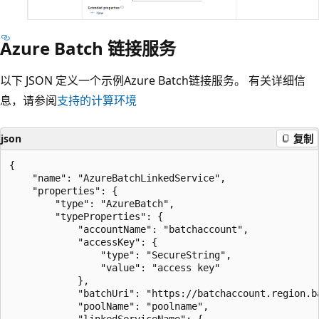
Azure Batch 链接服务
以下 JSON 定义一个示例Azure Batch链接服务。 有关详细信
息，请参阅
支持的计算环境
json
复制
{

    "name": "AzureBatchLinkedService",

    "properties": {

        "type": "AzureBatch",

        "typeProperties": {

            "accountName": "batchaccount",

            "accessKey": {

                "type": "SecureString",

                "value": "access key"

            },

            "batchUri": "https://batchaccount.region.ba
            "poolName": "poolname",

            "linkedServiceName": {
