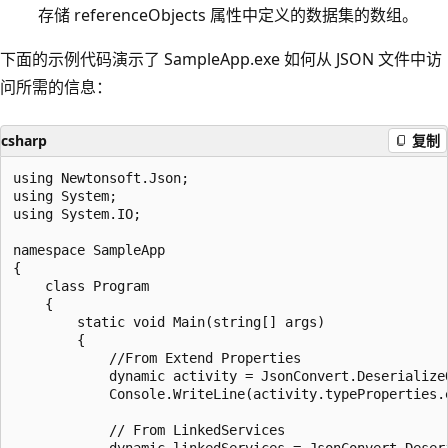
存储 referenceObjects 属性中定义的数据集的数组。
下面的示例代码演示了 SampleApp.exe 如何从 JSON 文件中访
问所需的信息：
csharp
复制
using Newtonsoft.Json;

using System;

using System.IO;

namespace SampleApp

{

    class Program

    {

        static void Main(string[] args)

        {

            //From Extend Properties

            dynamic activity = JsonConvert.Deserialize
            Console.WriteLine(activity.typeProperties.
            // From LinkedServices

            dynamic linkedServices = JsonConvert.Deser