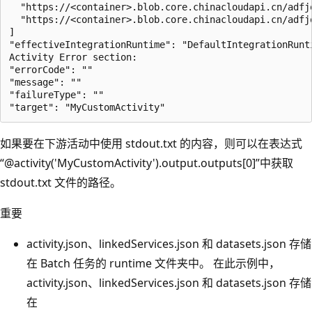
  "https://<container>.blob.core.chinacloudapi.cn/adfjo
  "https://<container>.blob.core.chinacloudapi.cn/adfjo
]

"effectiveIntegrationRuntime": "DefaultIntegrationRunti
Activity Error section:

"errorCode": ""

"message": ""

"failureType": ""

如果要在下游活动中使用 stdout.txt 的内容，则可以在表达式
“@activity('MyCustomActivity').output.outputs[0]”中获取
stdout.txt 文件的路径。
重要
activity.json、linkedServices.json 和 datasets.json 存储
在 Batch 任务的 runtime 文件夹中。 在此示例中，
activity.json、linkedServices.json 和 datasets.json 存储
在