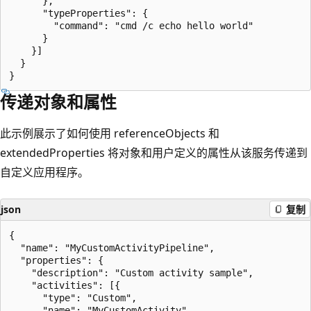
      },

      "typeProperties": {

        "command": "cmd /c echo hello world"

      }

    }]

  }

传递对象和属性
此示例展示了如何使用 referenceObjects 和
extendedProperties 将对象和用户定义的属性从该服务传递到
自定义应用程序。
json
复制
{

  "name": "MyCustomActivityPipeline",

  "properties": {

    "description": "Custom activity sample",

    "activities": [{

      "type": "Custom",

      "name": "MyCustomActivity",
