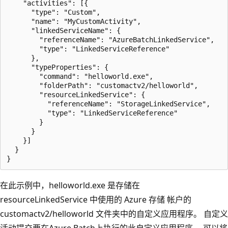
    "activities": [{

      "type": "Custom",

      "name": "MyCustomActivity",

      "linkedServiceName": {

        "referenceName": "AzureBatchLinkedService",

        "type": "LinkedServiceReference"

      },

      "typeProperties": {

        "command": "helloworld.exe",

        "folderPath": "customactv2/helloworld",

        "resourceLinkedService": {

          "referenceName": "StorageLinkedService",

          "type": "LinkedServiceReference"

        }

      }

    }]

  }

在此示例中，helloworld.exe 是存储在
resourceLinkedService 中使用的 Azure 存储 帐户的
customactv2/helloworld 文件夹中的自定义应用程序。 自定义
活动提交要在Azure Batch上执行的此自定义应用程序。 可以将