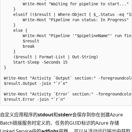
        Write-Host "Waiting for pipeline to start..." -
    }

    elseif (($result | Where-Object { $_.Status -eq "I
        Write-Host "Pipeline run status: In Progress" -
    }

    else {

        Write-Host "Pipeline '"$pipelineName"' run fin
        $result

        break

    }

    ($result | Format-List | Out-String)

    Start-Sleep -Seconds 15

}

Write-Host "Activity `Output` section:" -foregroundcolo
$result.Output -join "`r`n"

Write-Host "Activity `Error` section:" -foregroundcolor
自定义应用程序的
stdout
和
stderr
会保存到你在创建Azure
Batch链接服务时定义的、任务的GUID标识的Azure 存储
Linked Service中的
adfjobs
容器。 可以从活动运行输出中获取