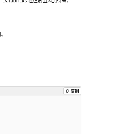
tabricks 在值周围添加引号。
间。
复制