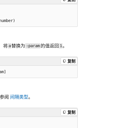
 将
替换为
的值返回
。
a
:param
1
复制
请参阅
间隔类型
。
复制