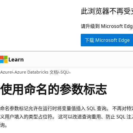
跳
此浏览器不再受
至
主
请升级到 Microsof
要
下载 Microsoft Edge
内
容
Learn
Azure
Azure Databricks 文档
SQL
使用命名的参数标志
命名参数标记允许在运行时将变量值插入 SQL 查询。 不再对
义用户填入的类型占位符。 这可以改进查询重用、防止 SQL 
询。