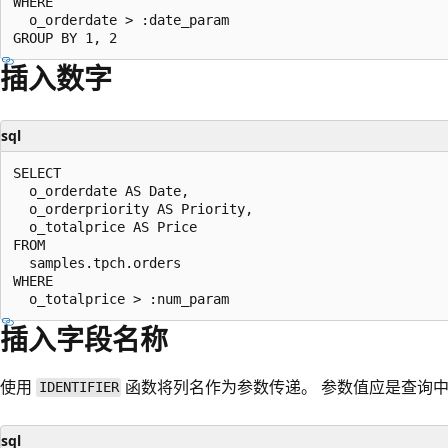
WHERE

  o_orderdate > :date_param

插入数字
sql
SELECT

  o_orderdate AS Date,

  o_orderpriority AS Priority,

  o_totalprice AS Price

FROM

  samples.tpch.orders

WHERE

插入字段名称
使用
函数将列名作为参数传递。 参数值应是查询
IDENTIFIER
sql