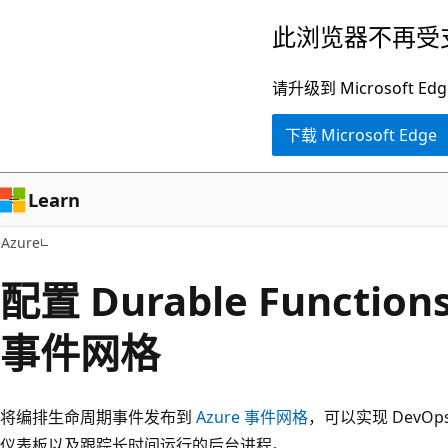
跳
此浏览器不再受
至
主
请升级到 Microsof
要
下载 Microsoft Edge
内
容
Learn
Azure
配置 Durable Functio
事件网格
将编排生命周期事件发布到
Azure 事件网格
，可以实现 DevO
仪表板以及跟踪长时间运行的后台进程。