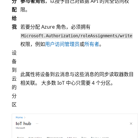
分
参与者角色
，以授予自己对数据 API 的完全访问权
配
限。
给
我
若要分配 Azure 角色，必须拥有
Microsoft.Authorization/roleAssignments/write
权限，例如
用户访问管理员
或
所有者
。
设
备
到
此属性将设备到云消息与这些消息的同步读取器数目
云
相关联。 大多数 IoT 中心只需要 4 个分区。
的
分
区