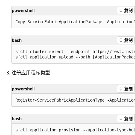
powershell
复制
bash
复制
sfctl cluster select --endpoint https://testcluste
注册应用程序类型
powershell
复制
bash
复制