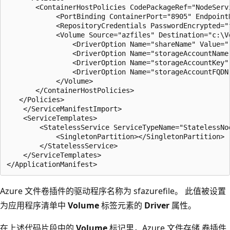
       <ContainerHostPolicies CodePackageRef="NodeServi
            <PortBinding ContainerPort="8905" EndpointR
            <RepositoryCredentials PasswordEncrypted="
            <Volume Source="azfiles" Destination="c:\V
                <DriverOption Name="shareName" Value=""
                <DriverOption Name="storageAccountName"
                <DriverOption Name="storageAccountKey" 
                <DriverOption Name="storageAccountFQDN"
            </Volume>

       </ContainerHostPolicies>

   </Policies>

    </ServiceManifestImport>

    <ServiceTemplates>

        <StatelessService ServiceTypeName="StatelessNod
            <SingletonPartition></SingletonPartition>

        </StatelessService>

    </ServiceTemplates>

Azure 文件卷插件的驱动程序名称为 sfazurefile。 此值被设置
为应用程序清单中
Volume
标签元素的
Driver
属性。
在上述代码片段中的
Volume
标记里，Azure 文件存储 卷插件