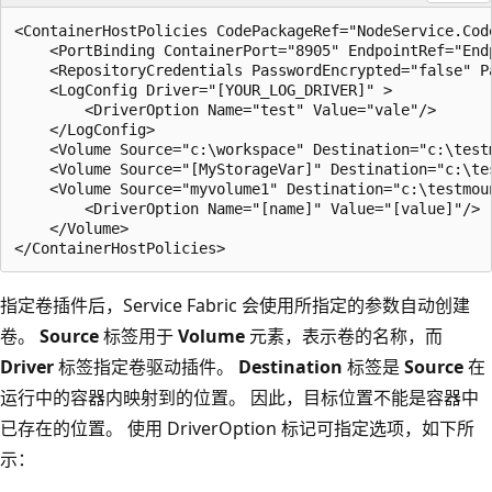
<ContainerHostPolicies CodePackageRef="NodeService.Code
    <PortBinding ContainerPort="8905" EndpointRef="Endp
    <RepositoryCredentials PasswordEncrypted="false" P
    <LogConfig Driver="[YOUR_LOG_DRIVER]" >

        <DriverOption Name="test" Value="vale"/>

    </LogConfig>

    <Volume Source="c:\workspace" Destination="c:\test
    <Volume Source="[MyStorageVar]" Destination="c:\te
    <Volume Source="myvolume1" Destination="c:\testmou
        <DriverOption Name="[name]" Value="[value]"/>

    </Volume>

指定卷插件后，Service Fabric 会使用所指定的参数自动创建
卷。
Source
标签用于
Volume
元素，表示卷的名称，而
Driver
标签指定卷驱动插件。
Destination
标签是
Source
在
运行中的容器内映射到的位置。 因此，目标位置不能是容器中
已存在的位置。 使用 DriverOption 标记可指定选项，如下所
示
：