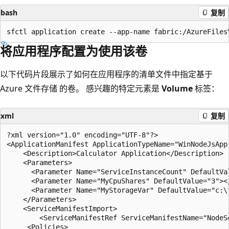
bash
复制
将应用程序配置为使用该卷
以下代码片段展示了如何在应用程序的清单文件中指定基于
Azure 文件存储 的卷。 感兴趣的特定元素是
Volume
标签：
xml
复制
?xml version="1.0" encoding="UTF-8"?>

<ApplicationManifest ApplicationTypeName="WinNodeJsApp
    <Description>Calculator Application</Description>

    <Parameters>

      <Parameter Name="ServiceInstanceCount" DefaultVal
      <Parameter Name="MyCpuShares" DefaultValue="3"></
      <Parameter Name="MyStorageVar" DefaultValue="c:\t
    </Parameters>

    <ServiceManifestImport>

        <ServiceManifestRef ServiceManifestName="NodeS
     <Policies>
