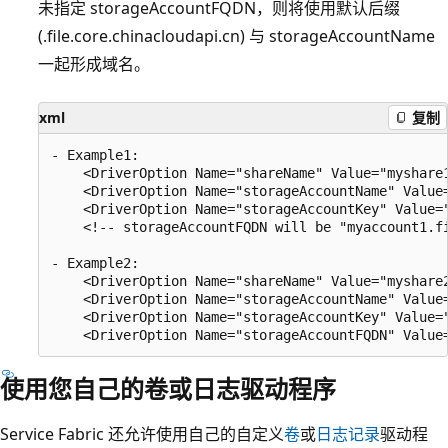
未指定 storageAccountFQDN，则将使用默认后缀
(.file.core.chinacloudapi.cn) 与 storageAccountName
一起形成域名。
xml
复制
- Example1: 

    <DriverOption Name="shareName" Value="myshare1
    <DriverOption Name="storageAccountName" Value=
    <DriverOption Name="storageAccountKey" Value="
    <!-- storageAccountFQDN will be "myaccount1.fi
- Example2: 

    <DriverOption Name="shareName" Value="myshare2
    <DriverOption Name="storageAccountName" Value=
    <DriverOption Name="storageAccountKey" Value="
使用您自己的卷或日志驱动程序
Service Fabric 还允许使用自己的自定义
卷
或
日志记录
驱动程