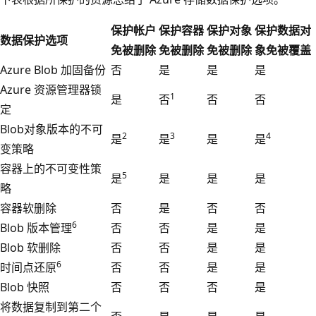
保护帐户
保护容器
保护对象
保护数据对
数据保护选项
免被删除
免被删除
免被删除
象免被覆盖
Azure Blob 加固备份
否
是
是
是
Azure 资源管理器锁
1
是
否
否
否
定
Blob对象版本的不可
2
3
4
是
是
是
是
变策略
容器上的不可变性策
5
是
是
是
是
略
容器软删除
否
是
否
否
6
Blob 版本管理
否
否
是
是
Blob 软删除
否
否
是
是
6
时间点还原
否
否
是
是
Blob 快照
否
否
否
是
将数据复制到第二个