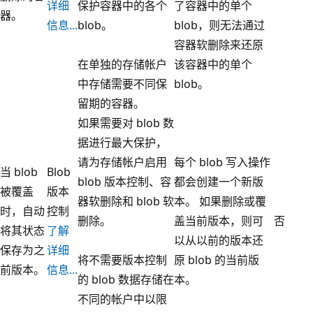
详细
保护容器中的各个
了容器中的单个
器。
信息...
blob。
blob，则无法通过
容器软删除来还原
在单独的存储帐户
该容器中的单个
中存储需要不同保
blob。
留期的容器。
如果需要对 blob 数
据进行最大保护，
请为存储帐户启用
每个 blob 写入操作
当 blob
Blob
blob 版本控制、容
都会创建一个新版
被覆盖
版本
器软删除和 blob 软
本。 如果删除或覆
时，自动
控制
删除。
盖当前版本，则可
否
将其状态
了解
以从以前的版本还
保存为之
详细
将不需要版本控制
原 blob 的当前版
前版本。
信息...
的 blob 数据存储在
本。
不同的帐户中以限