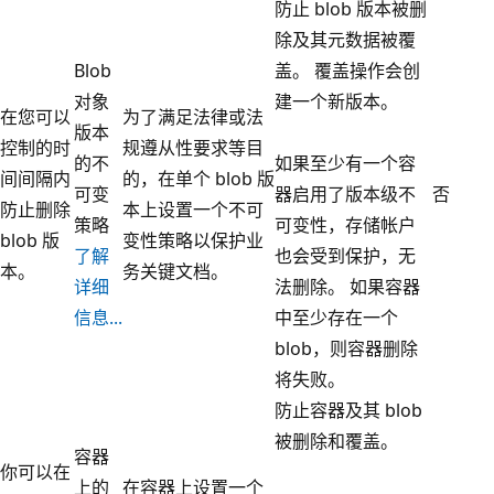
防止 blob 版本被删
除及其元数据被覆
Blob
盖。 覆盖操作会创
对象
建一个新版本。
在您可以
为了满足法律或法
版本
控制的时
规遵从性要求等目
的不
如果至少有一个容
间间隔内
的，在单个 blob 版
可变
器启用了版本级不
否
防止删除
本上设置一个不可
策略
可变性，存储帐户
blob 版
变性策略以保护业
了解
也会受到保护，无
本。
务关键文档。
详细
法删除。 如果容器
信息...
中至少存在一个
blob，则容器删除
将失败。
防止容器及其 blob
被删除和覆盖。
容器
你可以在
上的
在容器上设置一个