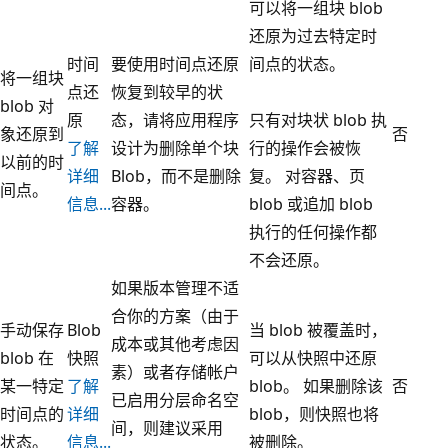
可以将一组块 blob
还原为过去特定时
时间
要使用时间点还原
间点的状态。
将一组块
点还
恢复到较早的状
blob 对
原
态，请将应用程序
只有对块状 blob 执
象还原到
否
了解
设计为删除单个块
行的操作会被恢
以前的时
详细
Blob，而不是删除
复。 对容器、页
间点。
信息...
容器。
blob 或追加 blob
执行的任何操作都
不会还原。
如果版本管理不适
合你的方案（由于
手动保存
Blob
当 blob 被覆盖时，
成本或其他考虑因
blob 在
快照
可以从快照中还原
素）或者存储帐户
某一特定
了解
blob。 如果删除该
否
已启用分层命名空
时间点的
详细
blob，则快照也将
间，则建议采用
状态。
信息...
被删除。