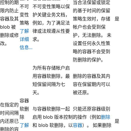
控制的期
当合法保留或锁定
不可
不可变性策略以保
限内防止
的基于时间的保留
变性
护关键业务文档，
容器及其
策略生效时，存储
是
策略
例如，为了满足法
blob 被
帐户也会受到保
了解
律或法规遵从性要
删除或修
护，无法删除。 未
详细
求。
改。
设置任何永久性策
信息...
略的容器不会受到
防删除的保护。
为所有存储帐户启
用容器软删除，最
删除的容器及其内
短保留间隔为七
容在保留期内可以
天。
被还原。
容器
在指定的
软删
与容器软删除一起
只能还原容器级别
时间间隔
除
启用 blob 版本控制
的操作（例如
删除
内还原已
是
了解
和 blob 软删除，以
容器
）。 如果删除
删除的容