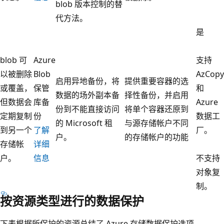
blob 版本控制的替
代方法。
是
blob 可
Azure
支持
以被删除
Blob
AzCopy
启用异地备份，将
提供重要容器的选
或覆盖，
保管
和
数据的场外副本备
择性备份，并启用
但数据会
库备
Azure
份到不能直接访问
将单个容器还原到
定期复制
份
数据工
的 Microsoft 租
与源存储帐户不同
到另一个
了解
厂。
户。
的存储帐户的功能
存储帐
详细
户。
信息
不支持
对象复
制。
按资源类型进行的数据保护
下表根据所保护的资源总结了 Azure 存储数据保护选项。