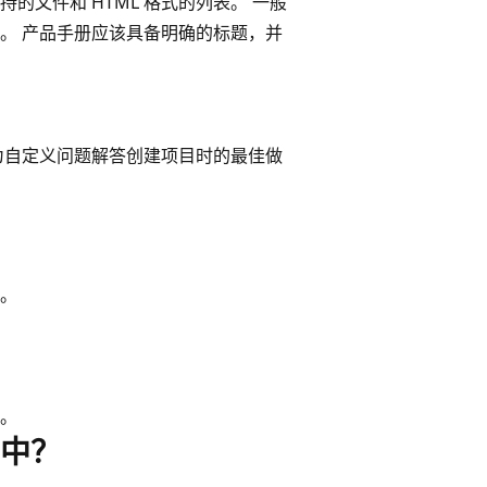
文件和 HTML 格式的列表。 一般
。 产品手册应该具备明确的标题，并
为自定义问题解答创建项目时的最佳做
。
。
中？