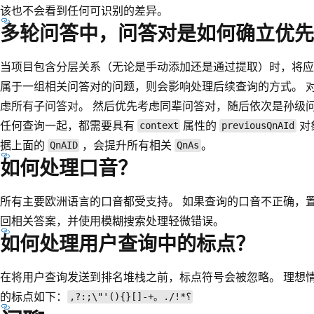
该也不会看到任何可识别的差异。
多轮问答中，问答对是如何确立优先
当项目包含分层关系（无论是手动添加还是通过提取）时，将应
属于一组相关问答对的问题，则会影响处理后续查询的方式。 
虑所有子问答对。 然后优先考虑同辈问答对，随后依次是孙级
任何查询一起，都需要具有
属性的
对
context
previousQnAId
据上面的
，会提升所有相关
。
QnAID
QnAs
如何处理口音？
所有主要欧洲语言的口音都受支持。 如果查询的口音不正确，
回相关答案，并使用模糊搜索处理轻微错误。
如何处理用户查询中的标点？
在将用户查询发送到排名堆栈之前，标点符号会被忽略。 理想
的标点如下：
,?:;\"'(){}[]-+。./!*؟