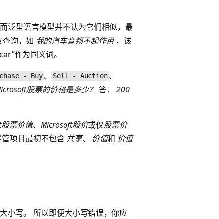
而泛型语言模型并不认为它们相似，最
收查询，如
我的汽车音频不起作用
，该
car”作为同义词。
、
、
chase - Buy
Sell - Auction
Microsoft股票的价格是多少？
答：
200
oft股票价值
、
Microsoft股价
或仅
股票价
尽管项目最初不包含
共享
、
价值
和
价值
大小写。 所以即便大小写错误，你应