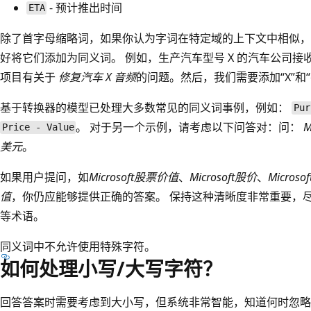
- 预计推出时间
ETA
除了首字母缩略词，如果你认为字词在特定域的上下文中相似，
好将它们添加为同义词。 例如，生产汽车型号 X 的汽车公司接
项目有关于
修复汽车 X 音频
的问题。然后，我们需要添加“X”和“
基于转换器的模型已处理大多数常见的同义词事例，例如：
Pur
。 对于另一个示例，请考虑以下问答对：问：
Price - Value
美元
。
如果用户提问，如
Microsoft股票价值
、
Microsoft股价
、
Micros
值
，你仍应能够提供正确的答案。 保持这种清晰度非常重要，
等术语。
同义词中不允许使用特殊字符。
如何处理小写/大写字符？
回答答案时需要考虑到大小写，但系统非常智能，知道何时忽略