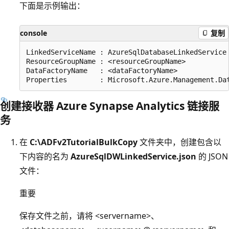
下面是示例输出：
console
复制
LinkedServiceName : AzureSqlDatabaseLinkedService

ResourceGroupName : <resourceGroupName>

DataFactoryName   : <dataFactoryName>

创建接收器 Azure Synapse Analytics 链接服
务
在
C:\ADFv2TutorialBulkCopy
文件夹中，创建包含以
下内容的名为
AzureSqlDWLinkedService.json
的 JSON
文件：
重要
保存文件之前，请将 <servername>、