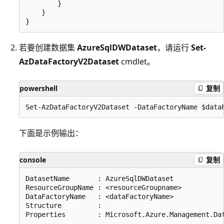
        }

    }

若要创建数据集
AzureSqlDWDataset
，请运行
Set-
AzDataFactoryV2Dataset
cmdlet。
powershell
复制
下面是示例输出：
console
复制
DatasetName       : AzureSqlDWDataset

ResourceGroupName : <resourceGroupname>

DataFactoryName   : <dataFactoryName>

Structure         :
