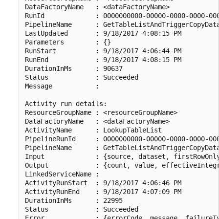
DataFactoryName   : <dataFactoryName>

RunId             : 0000000000-00000-0000-0000-000
PipelineName      : GetTableListAndTriggerCopyData
LastUpdated       : 9/18/2017 4:08:15 PM

Parameters        : {}

RunStart          : 9/18/2017 4:06:44 PM

RunEnd            : 9/18/2017 4:08:15 PM

DurationInMs      : 90637

Status            : Succeeded

Message           : 

Activity run details:

ResourceGroupName : <resourceGroupName>

DataFactoryName   : <dataFactoryName>

ActivityName      : LookupTableList

PipelineRunId     : 0000000000-00000-0000-0000-000
PipelineName      : GetTableListAndTriggerCopyData
Input             : {source, dataset, firstRowOnly
Output            : {count, value, effectiveIntegr
LinkedServiceName : 

ActivityRunStart  : 9/18/2017 4:06:46 PM

ActivityRunEnd    : 9/18/2017 4:07:09 PM

DurationInMs      : 22995

Status            : Succeeded

Error             : {errorCode, message, failureTy