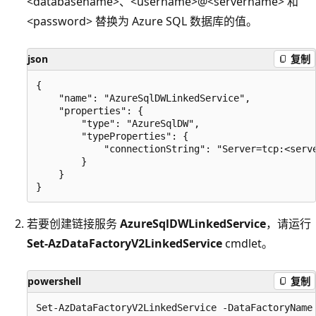
<databasename>、<username>@<servername> 和
<password> 替换为 Azure SQL 数据库的值。
json
复制
{

    "name": "AzureSqlDWLinkedService",

    "properties": {

        "type": "AzureSqlDW",

        "typeProperties": {

            "connectionString": "Server=tcp:<serv
        }

    }

若要创建链接服务
AzureSqlDWLinkedService
，请运行
Set-AzDataFactoryV2LinkedService
cmdlet。
powershell
复制