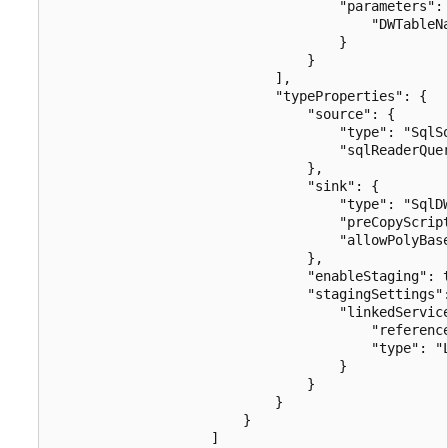
                                    "parameters": 
                                        "DWTableNa
                                    }

                                }

                            ],

                            "typeProperties": {

                                "source": {

                                    "type": "SqlSo
                                    "sqlReaderQuer
                                },

                                "sink": {

                                    "type": "SqlDW
                                    "preCopyScript
                                    "allowPolyBase
                                },

                                "enableStaging": t
                                "stagingSettings":
                                    "linkedService
                                        "reference
                                        "type": "L
                                    }

                                }

                            }

                        }

                    ]
