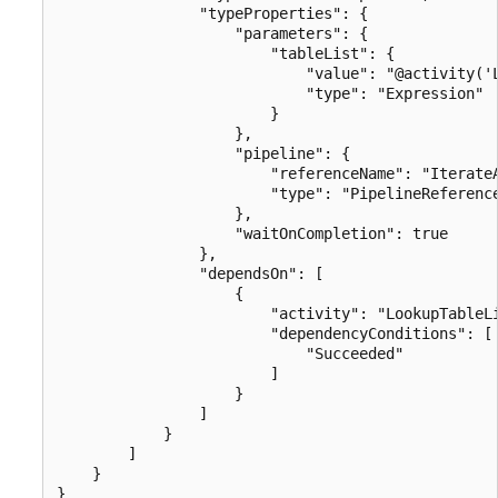
                "typeProperties": {

                    "parameters": {

                        "tableList": {

                            "value": "@activity('L
                            "type": "Expression"

                        }

                    },

                    "pipeline": {

                        "referenceName": "IterateA
                        "type": "PipelineReference
                    },

                    "waitOnCompletion": true

                },

                "dependsOn": [

                    {

                        "activity": "LookupTableLi
                        "dependencyConditions": [

                            "Succeeded"

                        ]

                    }

                ]

            }

        ]

    }
