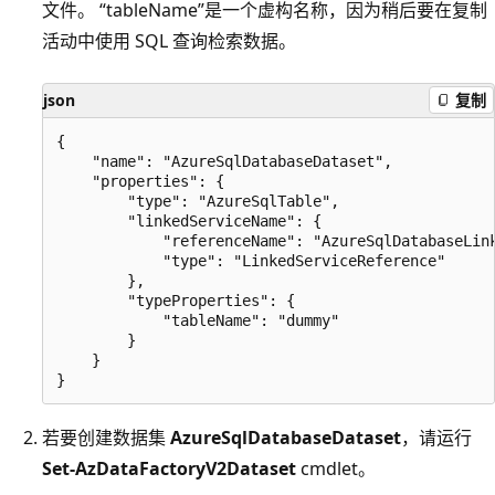
文件。 “tableName”是一个虚构名称，因为稍后要在复制
活动中使用 SQL 查询检索数据。
json
复制
{

    "name": "AzureSqlDatabaseDataset",

    "properties": {

        "type": "AzureSqlTable",

        "linkedServiceName": {

            "referenceName": "AzureSqlDatabaseLink
            "type": "LinkedServiceReference"

        },

        "typeProperties": {

            "tableName": "dummy"

        }

    }

若要创建数据集
AzureSqlDatabaseDataset
，请运行
Set-AzDataFactoryV2Dataset
cmdlet。