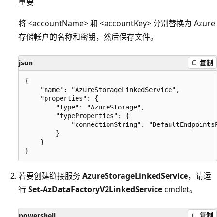
重要
将 <accountName> 和 <accountKey> 分别替换为 Azure
存储帐户的名称和密钥，然后保存文件。
json
复制
{

    "name": "AzureStorageLinkedService",

    "properties": {

        "type": "AzureStorage",

        "typeProperties": {

            "connectionString": "DefaultEndpoints
        }

    }

若要创建链接服务
AzureStorageLinkedService
，请运
行
Set-AzDataFactoryV2LinkedService
cmdlet。
powershell
复制