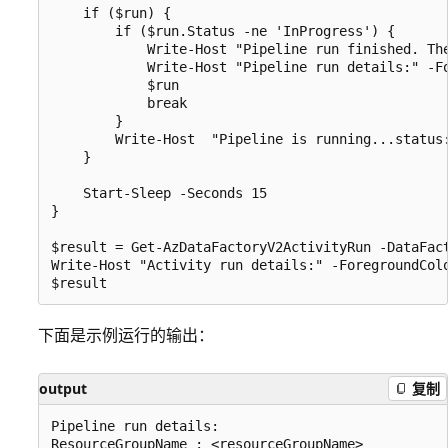
    if ($run) {

        if ($run.Status -ne 'InProgress') {

            Write-Host "Pipeline run finished. The
            Write-Host "Pipeline run details:" -Fo
            $run

            break

        }

        Write-Host  "Pipeline is running...status:
    }

    Start-Sleep -Seconds 15

}

$result = Get-AzDataFactoryV2ActivityRun -DataFac
Write-Host "Activity run details:" -ForegroundColo
下面是示例运行的输出：
output
复制
Pipeline run details:

ResourceGroupName : <resourceGroupName>
