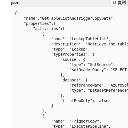
json
复制
{

    "name":"GetTableListAndTriggerCopyData",

    "properties":{

        "activities":[

            { 

                "name": "LookupTableList",

                "description": "Retrieve the table
                "type": "Lookup",

                "typeProperties": {

                    "source": {

                        "type": "SqlSource",

                        "sqlReaderQuery": "SELECT
                    },

                    "dataset": {

                        "referenceName": "AzureSql
                        "type": "DatasetReference"
                    },

                    "firstRowOnly": false

                }

            },

            {

                "name": "TriggerCopy",

                "type": "ExecutePipeline",
