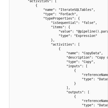
        "activities": [

            {

                "name": "IterateSQLTables",

                "type": "ForEach",

                "typeProperties": {

                    "isSequential": "false",

                    "items": {

                        "value": "@pipeline().para
                        "type": "Expression"

                    },

                    "activities": [

                        {

                            "name": "CopyData",

                            "description": "Copy d
                            "type": "Copy",

                            "inputs": [

                                {

                                    "referenceName
                                    "type": "Datas
                                }

                            ],

                            "outputs": [

                                {

                                    "referenceName
                                    "type": "Datas