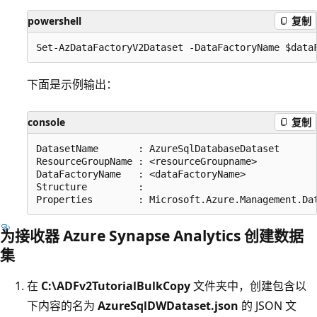
powershell
复制
下面是示例输出：
console
复制
DatasetName       : AzureSqlDatabaseDataset

ResourceGroupName : <resourceGroupname>

DataFactoryName   : <dataFactoryName>

Structure         :

为接收器 Azure Synapse Analytics 创建数据
集
在
C:\ADFv2TutorialBulkCopy
文件夹中，创建包含以
下内容的名为
AzureSqlDWDataset.json
的 JSON 文