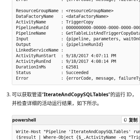
ResourceGroupName : <resourceGroupName>

DataFactoryName   : <dataFactoryName>

ActivityName      : TriggerCopy

PipelineRunId     : 0000000000-00000-0000-0000-000
PipelineName      : GetTableListAndTriggerCopyData
Input             : {pipeline, parameters, waitOnC
Output            : {pipelineRunId}

LinkedServiceName : 

ActivityRunStart  : 9/18/2017 4:07:11 PM

ActivityRunEnd    : 9/18/2017 4:08:14 PM

DurationInMs      : 62581

Status            : Succeeded

可以获取管道“
IterateAndCopySQLTables
”的运行 ID，
并检查详细的活动运行结果，如下所示。
powershell
复制
Write-Host "Pipeline 'IterateAndCopySQLTables' run