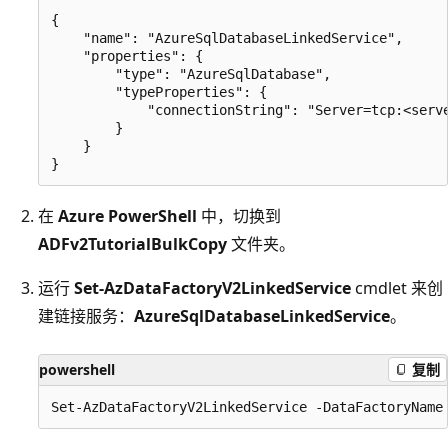
{

    "name": "AzureSqlDatabaseLinkedService",

    "properties": {

        "type": "AzureSqlDatabase",

        "typeProperties": {

            "connectionString": "Server=tcp:<serv
        }

    }

在
Azure PowerShell
中，切换到
ADFv2TutorialBulkCopy
文件夹。
运行
Set-AzDataFactoryV2LinkedService
cmdlet 来创
建链接服务：
AzureSqlDatabaseLinkedService
。
powershell
复制