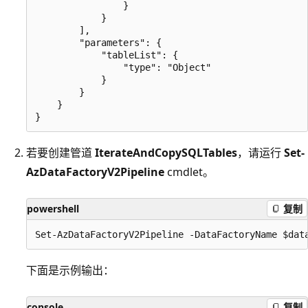
                }

            }

        ],

        "parameters": {

            "tableList": {

                "type": "Object"

            }

        }

    }

若要创建管道
IterateAndCopySQLTables
，请运行
Set-
AzDataFactoryV2Pipeline
cmdlet。
powershell
复制
下面是示例输出：
console
复制