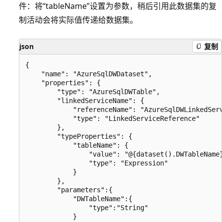
件：将“tableName”设置为参数，稍后引用此数据集的复
制活动会将实际值传递给数据集。
json
复制
{

    "name": "AzureSqlDWDataset",

    "properties": {

        "type": "AzureSqlDWTable",

        "linkedServiceName": {

            "referenceName": "AzureSqlDWLinkedServ
            "type": "LinkedServiceReference"

        },

        "typeProperties": {

            "tableName": {

                "value": "@{dataset().DWTableName}
                "type": "Expression"

            }

        },

        "parameters":{

            "DWTableName":{

                "type":"String"

            }
