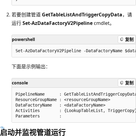
若要创建管道
GetTableListAndTriggerCopyData
，请
运行
Set-AzDataFactoryV2Pipeline
cmdlet。
powershell
复制
下面是示例输出：
console
复制
PipelineName      : GetTableListAndTriggerCopyData
ResourceGroupName : <resourceGroupName>

DataFactoryName   : <dataFactoryName>

Activities        : {LookupTableList, TriggerCopy}
启动并监视管道运行