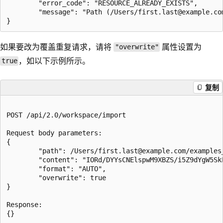
        "error_code": "RESOURCE_ALREADY_EXISTS",

        "message": "Path (/Users/first.last@example.co
如果要改为覆盖重复请求，请将
属性设置为
"overwrite"
，如以下示例所示。
true
复制
POST /api/2.0/workspace/import

Request body parameters:

{

        "path": /Users/first.last@example.com/examples
        "content": "IORd/DYYsCNElspwM9XBZS/i5Z9dYgW5Sk
        "format": "AUTO",

        "overwrite": true

}

Response:
