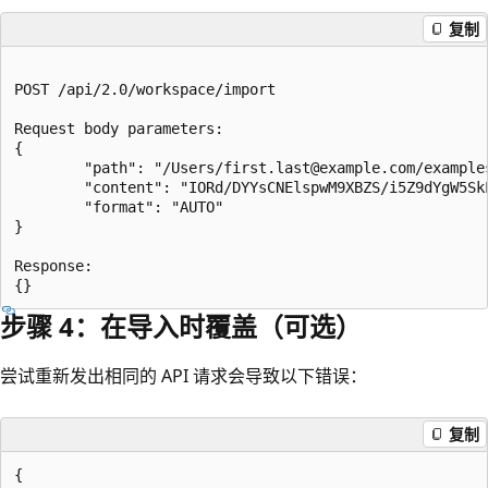
复制
POST /api/2.0/workspace/import

Request body parameters:

{

        "path": "/Users/first.last@example.com/example
        "content": "IORd/DYYsCNElspwM9XBZS/i5Z9dYgW5Sk
        "format": "AUTO"

}

Response:

步骤 4：在导入时覆盖（可选）
尝试重新发出相同的 API 请求会导致以下错误：
复制
{
