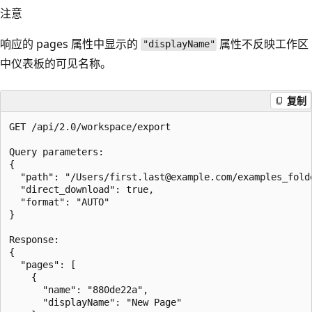
注意
响应的 pages 属性中显示的
属性不反映工作区
"displayName"
中仪表板的可见名称。
复制
GET /api/2.0/workspace/export

Query parameters:

{

  "path": "/Users/first.last@example.com/examples_folde
  "direct_download": true,

  "format": "AUTO"

}

Response:

{

  "pages": [

    {

      "name": "880de22a",

      "displayName": "New Page"
