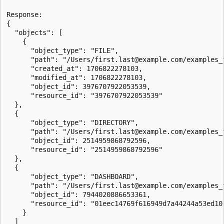
Response:

{

  "objects": [

    {

      "object_type": "FILE",

      "path": "/Users/first.last@example.com/examples_f
      "created_at": 1706822278103,

      "modified_at": 1706822278103,

      "object_id": 3976707922053539,

      "resource_id": "3976707922053539"

  },

  {

      "object_type": "DIRECTORY",

      "path": "/Users/first.last@example.com/examples_f
      "object_id": 2514959868792596,

      "resource_id": "2514959868792596"

  },

  {

      "object_type": "DASHBOARD",

      "path": "/Users/first.last@example.com/examples_f
      "object_id": 7944020886653361,

      "resource_id": "01eec14769f616949d7a44244a53ed10"
    }

  ]
