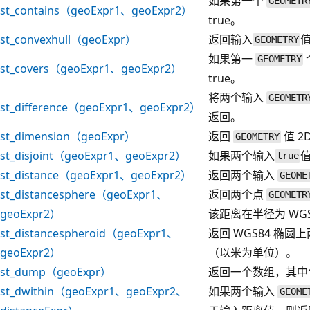
如果第一个
GEOMETR
st_contains（geoExpr1、geoExpr2）
true。
st_convexhull（geoExpr）
返回输入
GEOMETRY
如果第一
GEOMETRY
st_covers（geoExpr1、geoExpr2）
true。
将两个输入
GEOMETR
st_difference（geoExpr1、geoExpr2）
返回。
st_dimension（geoExpr）
返回
值 2
GEOMETRY
st_disjoint（geoExpr1、geoExpr2）
如果两个输入
true
st_distance（geoExpr1、geoExpr2）
返回两个输入
GEOME
st_distancesphere（geoExpr1、
返回两个点
GEOMETR
geoExpr2）
该距离在半径为 WG
st_distancespheroid（geoExpr1、
返回 WGS84 椭圆
geoExpr2）
（以米为单位）。
st_dump（geoExpr）
返回一个数组，其中
st_dwithin（geoExpr1、geoExpr2、
如果两个输入
GEOME