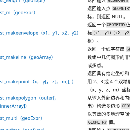
st_length（geoExpr）
返回输入
GEOGRAPHY
返回输入点
GEOMETR
st_m（geoExpr）
标，则返回 NULL。
返回一个
GEOMETRY
st_makeenvelope（x1、y1、x2、y2）
标
(x1, y1)
(x2, y2
框）。
返回一个线字符串
G
st_makeline（geoArray）
数组中几何图形的非
或多点。
返回具有给定坐标和 S
st_makepoint（x， y[， z[， m]]] ）
用 2、3 或 4 个
（x、y、z、m）坐
st_makepolygon（outer[，
从输入外部边界和内
innerArray]）
串）构造多边形
GEO
以等效的多地理空间
st_multi（geoExpr）
值。
GEOMETRY