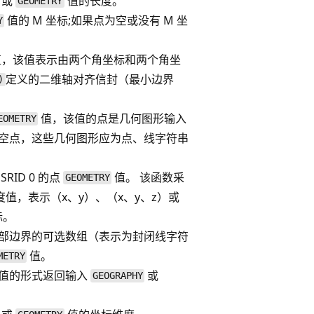
或
值的长度。
GEOMETRY
值的 M 坐标;如果点为空或没有 M 坐
Y
值，该值表示由两个角坐标和两个角坐
定义的二维轴对齐信封（最小边界
)
值，该值的点是几何图形输入
EOMETRY
空点，这些几何图形应为点、线字符串
RID 0 的点
值。 该函数采
GEOMETRY
双精度值，表示（x、y）、（x、y、z）或
标。
部边界的可选数组（表示为封闭线字符
值。
METRY
值的形式返回输入
或
GEOGRAPHY