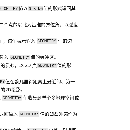
值以
值的形式返回其
GEOMETRY
STRING
二个点的以北为基准的方位角，以弧度
值，该值表示输入
值的边
GEOMETRY
回输入
值的缓冲区。
GEOMETRY
的质心，以 2D 点
值的形
GEOMETRY
值在欧几里得距离上最近的、第一
RY
的2D投影。
或
值收集到单个多地理空间或
GEOMETRY
返回输入
值的凹凸外壳作为
GEOMETRY