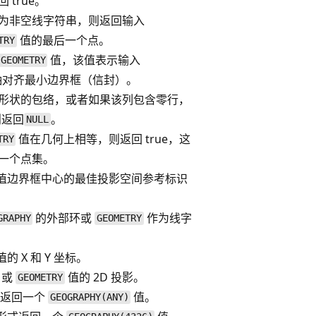
true。
为非空线字符串，则返回输入
值的最后一个点。
TRY
值，该值表示输入
GEOMETRY
 轴对齐最小边界框（信封）。
形状的包络，或者如果该列包含零行，
则返回
。
NULL
值在几何上相等，则返回 true，这
TRY
一个点集。
值边界框中心的最佳投影空间参考标识
的外部环或
作为线字
GRAPHY
GEOMETRY
值的 X 和 Y 坐标。
或
值的 2D 投影。
GEOMETRY
形式返回一个
值。
GEOGRAPHY(ANY)