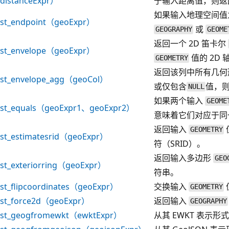
distanceExpr）
于输入距离值，则返回 
如果输入地理空间值
st_endpoint（geoExpr）
或
GEOGRAPHY
GEOME
返回一个 2D 笛卡尔
st_envelope（geoExpr）
值的 2D
GEOMETRY
返回该列中所有几何
st_envelope_agg（geoCol）
或仅包含
值，
NULL
如果两个输入
GEOME
st_equals（geoExpr1、geoExpr2）
意味着它们对应于同
返回输入
GEOMETRY
st_estimatesrid（geoExpr）
符（SRID）。
返回输入多边形
GEO
st_exteriorring（geoExpr）
符串。
st_flipcoordinates（geoExpr）
交换输入
GEOMETRY
st_force2d（geoExpr）
返回输入
GEOGRAPHY
st_geogfromewkt（ewktExpr）
从其 EWKT 表示