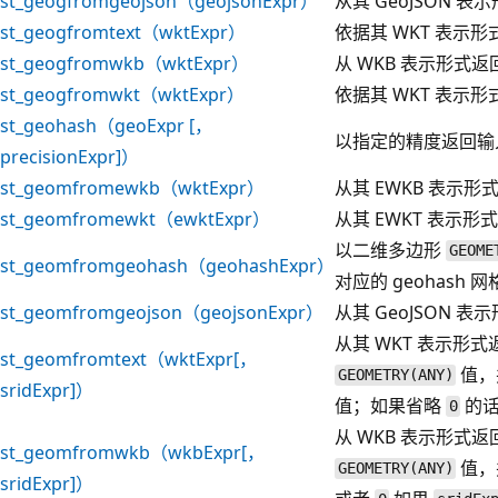
st_geogfromgeojson（geojsonExpr）
从其 GeoJSON 
st_geogfromtext（wktExpr）
依据其 WKT 表示
st_geogfromwkb（wktExpr）
从 WKB 表示形式
st_geogfromwkt（wktExpr）
依据其 WKT 表示
st_geohash（geoExpr [，
以指定的精度返回输
precisionExpr]）
st_geomfromewkb（wktExpr）
从其 EWKB 表示
st_geomfromewkt（ewktExpr）
从其 EWKT 表示
以二维多边形
GEOME
st_geomfromgeohash（geohashExpr）
对应的 geohash 
st_geomfromgeojson（geojsonExpr）
从其 GeoJSON 
从其 WKT 表示形
st_geomfromtext（wktExpr[，
值，
GEOMETRY(ANY)
sridExpr]）
值；如果省略
的
0
从 WKB 表示形式
st_geomfromwkb（wkbExpr[，
值，
GEOMETRY(ANY)
sridExpr]）