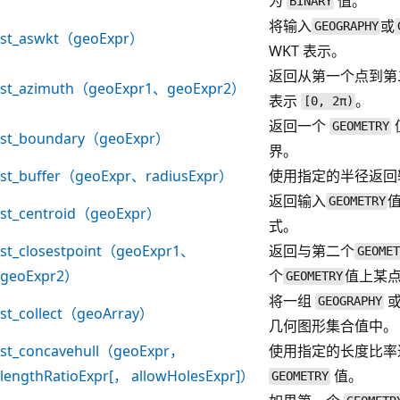
为
值。
BINARY
将输入
或
GEOGRAPHY
st_aswkt（geoExpr）
WKT 表示。
返回从第一个点到第
st_azimuth（geoExpr1、geoExpr2）
表示
。
[0, 2π)
返回一个
GEOMETRY
st_boundary（geoExpr）
界。
st_buffer（geoExpr、radiusExpr）
使用指定的半径返
返回输入
值
GEOMETRY
st_centroid（geoExpr）
式。
st_closestpoint（geoExpr1、
返回与第二个
GEOMET
geoExpr2）
个
值上某点
GEOMETRY
将一组
GEOGRAPHY
st_collect（geoArray）
几何图形集合值中。
st_concavehull（geoExpr，
使用指定的长度比率
lengthRatioExpr[， allowHolesExpr]）
值。
GEOMETRY