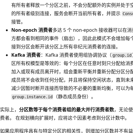
有所有者释放一个分区之前，不会分配额外的实例并处于空
的所有者级别连接，服务会断开当前所有者，并提示
Cons
接管。
Non-epoch 消费者
多达 5 个 non-epoch 接收器
方都会看到相同的事件（扇出），因此此模式不会增加每个
接到分区会断开该分区上所有非纪元消费者的连接。
Kafka 消费者
：Kafka 消费者使用组协调协议（
group.id
区所有权模型是等效的：每个分区在任意时刻只分配给消费
加入或现有成员离开时，组会重新平衡并重新分配分区分配
成员将不会收到任何分配，并且将保持空闲状态，直到未来
减少因暂时断开连接而导致的不必要的重新均衡，可以为
（静态成员身份）。
group.instance.id
实际上，
分区数等于每个消费者组的最大并行消费者数
，无论使用
费者。 在规划横向扩展时，应将这个因素考虑到分区计数中。
如果应用程序具有与特定分区的相关性，则增加分区数并不有益