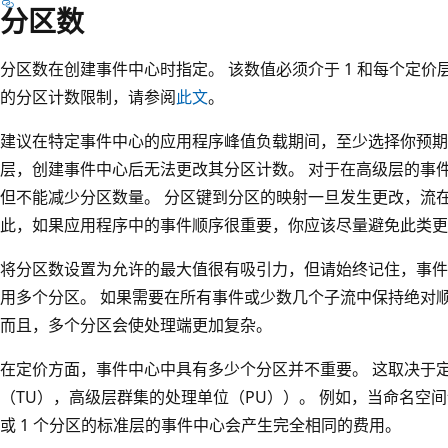
分区数
分区数在创建事件中心时指定。 该数值必须介于 1 和每个定价
的分区计数限制，请参阅
此文
。
建议在特定事件中心的应用程序峰值负载期间，至少选择你预期
层，创建事件中心后无法更改其分区计数。 对于在高级层的事
但不能减少分区数量。 分区键到分区的映射一旦发生更改，流
此，如果应用程序中的事件顺序很重要，你应该尽量避免此类更
将分区数设置为允许的最大值很有吸引力，但请始终记住，事件
用多个分区。 如果需要在所有事件或少数几个子流中保持绝对
而且，多个分区会使处理端更加复杂。
在定价方面，事件中心中具有多少个分区并不重要。 这取决于
（TU）
，高级层群集的
处理单位（PU））。 例如，当命名空间设置
或 1 个分区的标准层的事件中心会产生完全相同的费用。