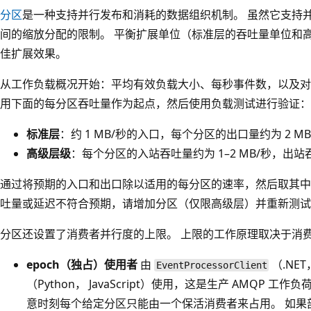
分区
是一种支持并行发布和消耗的数据组织机制。 虽然它支持
间的缩放分配的限制。 平衡扩展单位（标准层的吞吐量单位和
佳扩展效果。
从工作负载概况开始：平均有效负载大小、每秒事件数，以及对
用下面的每分区吞吐量作为起点，然后使用负载测试进行验证：
标准层
：约 1 MB/秒的入口，每个分区的出口量约为 2 MB
高级层级
：每个分区的入站吞吐量约为 1–2 MB/秒，出站吞
通过将预期的入口和出口除以适用的每分区的速率，然后取其中
吐量或延迟不符合预期，请增加分区（仅限高级层）并重新测试
分区还设置了消费者并行度的上限。 上限的工作原理取决于消
epoch（独占）使用者
由
（.NET
EventProcessorClient
（Python， JavaScript）使用，这是生产 AMQP
意时刻每个给定分区只能由一个保活消费者来占用。 如果