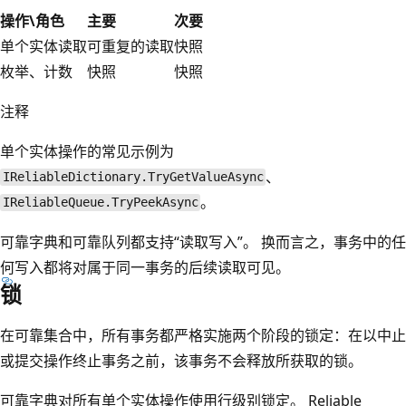
操作\角色
主要
次要
单个实体读取
可重复的读取
快照
枚举、计数
快照
快照
注释
单个实体操作的常见示例为
、
IReliableDictionary.TryGetValueAsync
。
IReliableQueue.TryPeekAsync
可靠字典和可靠队列都支持“读取写入”
。 换而言之，事务中的任
何写入都将对属于同一事务的后续读取可见。
锁
在可靠集合中，所有事务都严格实施两个阶段的锁定：在以中止
或提交操作终止事务之前，该事务不会释放所获取的锁。
可靠字典对所有单个实体操作使用行级别锁定。 Reliable