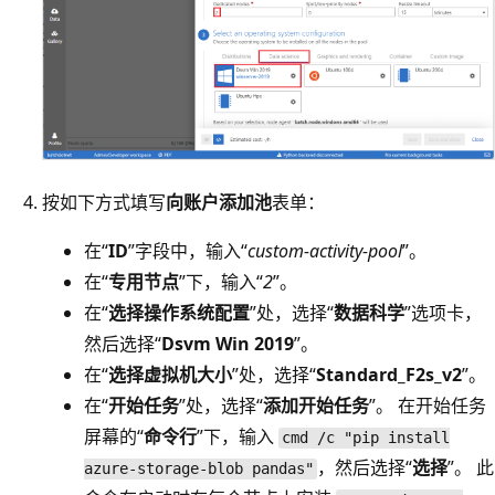
按如下方式填写
向账户添加池
表单：
在“
ID
”字段中，输入“
custom-activity-pool
”。
在“
专用节点
”下，输入“
2
”。
在“
选择操作系统配置
”处，选择“
数据科学
”选项卡，
然后选择“
Dsvm Win 2019
”。
在“
选择虚拟机大小
”处，选择“
Standard_F2s_v2
”。
在“
开始任务
”处，选择“
添加开始任务
”。 在开始任务
屏幕的“
命令行
”下，输入
cmd /c "pip install
，然后选择“
选择
”。 此
azure-storage-blob pandas"