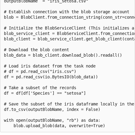
outputBlobName	= "iris_setosa.csv"

# Establish connection with the blob storage account

blob = BlobClient.from_connection_string(conn_str=conn
# Initialize the BlobServiceClient (This initializes a
blob_service_client = BlobServiceClient.from_connectio
blob_client = blob_service_client.get_blob_client(cont
# Download the blob content

blob_data = blob_client.download_blob().readall()

# Load iris dataset from the task node

# df = pd.read_csv("iris.csv")

df = pd.read_csv(io.BytesIO(blob_data))

# Take a subset of the records

df = df[df['Species'] == "setosa"]

# Save the subset of the iris dataframe locally in the 
df.to_csv(outputBlobName, index = False)

with open(outputBlobName, "rb") as data:
