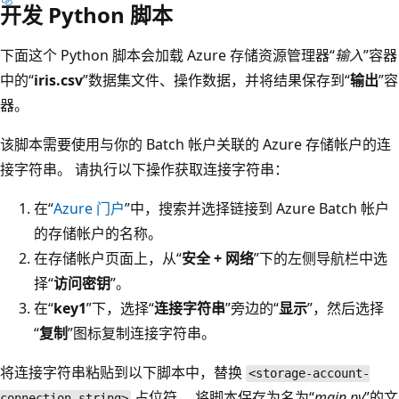
开发 Python 脚本
下面这个 Python 脚本会加载 Azure 存储资源管理器“
输入
”容器
中的“
iris.csv
”数据集文件、操作数据，并将结果保存到“
输出
”容
器。
该脚本需要使用与你的 Batch 帐户关联的 Azure 存储帐户的连
接字符串。 请执行以下操作获取连接字符串：
在“
Azure 门户
”中，搜索并选择链接到 Azure Batch 帐户
的存储帐户的名称。
在存储帐户页面上，从“
安全 + 网络
”下的左侧导航栏中选
择“
访问密钥
”。
在“
key1
”下，选择“
连接字符串
”旁边的“
显示
”，然后选择
“
复制
”图标复制连接字符串。
将连接字符串粘贴到以下脚本中，替换
<storage-account-
占位符。 将脚本保存为名为“
main.py
”的文
connection-string>