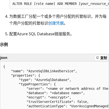
为数据工厂分配一个或多个用户分配的托管标识，并为每
个用户分配的托管标识
创建凭据
。
配置Azure SQL Database链接服务。
示例
json
复制
{

    "name": "AzureSqlDbLinkedService",

    "properties": {

        "type": "AzureSqlDatabase",

        "typeProperties": {

            "server": "<name or network address of the 
            "database": "<database name>",

            "encrypt": "<encrypt>",

            "trustServerCertificate": false,

            "authenticationType": "UserAssignedManagedI