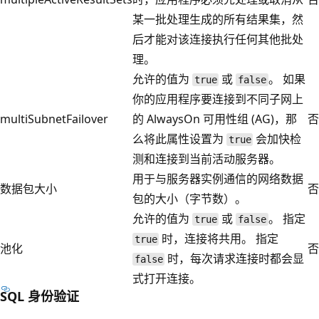
某一批处理生成的所有结果集，然
后才能对该连接执行任何其他批处
理。
允许的值为
或
。 如果
true
false
你的应用程序要连接到不同子网上
multiSubnetFailover
的 AlwaysOn 可用性组 (AG)，那
否
么将此属性设置为
会加快检
true
测和连接到当前活动服务器。
用于与服务器实例通信的网络数据
数据包大小
否
包的大小（字节数）。
允许的值为
或
。 指定
true
false
时，连接将共用。 指定
true
池化
否
时，每次请求连接时都会显
false
式打开连接。
SQL 身份验证