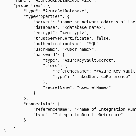
    "name": "AzureSqlDbLinkedService",

    "properties": {

        "type": "AzureSqlDatabase",

        "typeProperties": {

            "server": "<name or network address of the 
            "database": "<database name>",

            "encrypt": "<encrypt>",

            "trustServerCertificate": false,

            "authenticationType": "SQL",

            "userName": "<user name>",

            "password": {

                "type": "AzureKeyVaultSecret",

                "store": {

                    "referenceName": "<Azure Key Vault 
                    "type": "LinkedServiceReference"

                },

                "secretName": "<secretName>"

            }

        },

        "connectVia": {

            "referenceName": "<name of Integration Runt
            "type": "IntegrationRuntimeReference"

        }

    }
