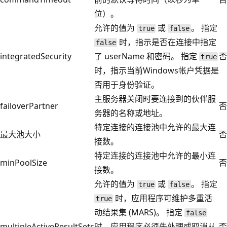
位）。
允许的值为
或
。 指定
true
false
时，指示是否在连接中指定
false
integratedSecurity
了 userName 和密码。 指定
否
true
时，指示当前Windows帐户凭据是
否用于身份验证。
主服务器关闭时要连接到的伙伴服
failoverPartner
否
务器的名称或地址。
特定连接的连接池中允许的最大连
最大池大小
否
接数。
特定连接的连接池中允许的最小连
minPoolSize
否
接数。
允许的值为
或
。 指定
true
false
时，应用程序可维护多重活
true
动结果集 (MARS)。 指定
false
multipleActiveResultSets
时，应用程序必须先处理或取消从
否