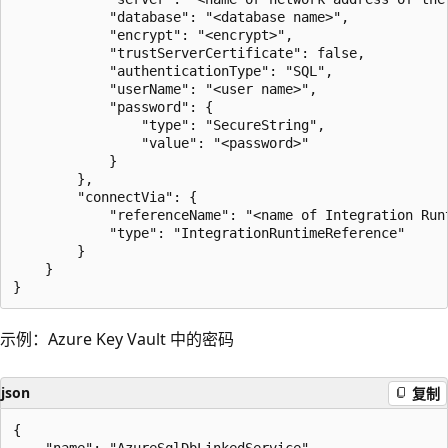
            "database": "<database name>",

            "encrypt": "<encrypt>",

            "trustServerCertificate": false,

            "authenticationType": "SQL",

            "userName": "<user name>",

            "password": {

                "type": "SecureString",

                "value": "<password>"

            }

        },

        "connectVia": {

            "referenceName": "<name of Integration Runt
            "type": "IntegrationRuntimeReference"

        }

    }

示例：Azure Key Vault 中的密码
json
复制
{
