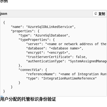
示例
json
复制
{

    "name": "AzureSqlDbLinkedService",

    "properties": {

        "type": "AzureSqlDatabase",

        "typeProperties": {

            "server": "<name or network address of the 
            "database": "<database name>",

            "encrypt": "<encrypt>",

            "trustServerCertificate": false,

            "authenticationType": "SystemAssignedManage
        },

        "connectVia": {

            "referenceName": "<name of Integration Runt
            "type": "IntegrationRuntimeReference"

        }

    }

用户分配的托管标识身份验证