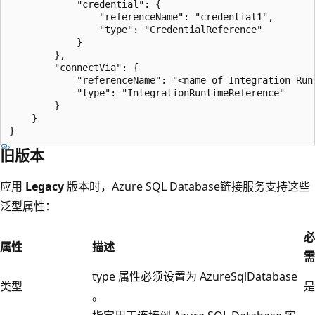
            "credential": {

                "referenceName": "credential1",

                "type": "CredentialReference"

            }

        },

        "connectVia": {

            "referenceName": "<name of Integration Runt
            "type": "IntegrationRuntimeReference"

        }

    }

旧版本
应用
Legacy
版本时，Azure SQL Database链接服务支持这些
泛型属性：
必
属性
描述
需
type 属性必须设置为 AzureSqlDatabase
类型
是
。