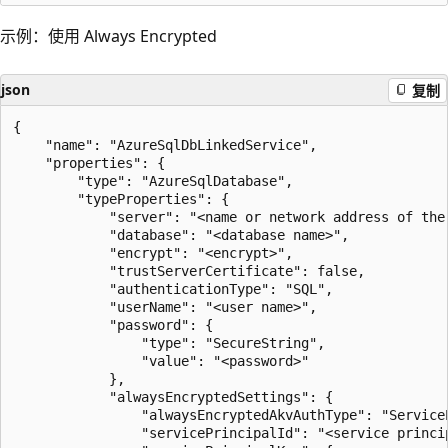
示例：使用 Always Encrypted
json
复制
{

    "name": "AzureSqlDbLinkedService",

    "properties": {

        "type": "AzureSqlDatabase",

        "typeProperties": {

            "server": "<name or network address of the 
            "database": "<database name>",

            "encrypt": "<encrypt>",

            "trustServerCertificate": false,

            "authenticationType": "SQL",

            "userName": "<user name>",

            "password": {

                "type": "SecureString",

                "value": "<password>"

            },

            "alwaysEncryptedSettings": {

                "alwaysEncryptedAkvAuthType": "ServiceP
                "servicePrincipalId": "<service princip