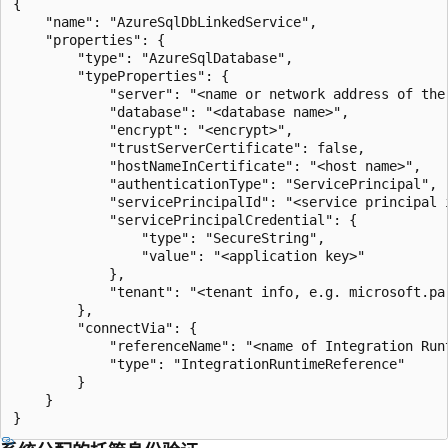
{

    "name": "AzureSqlDbLinkedService",

    "properties": {

        "type": "AzureSqlDatabase",

        "typeProperties": {

            "server": "<name or network address of the 
            "database": "<database name>",

            "encrypt": "<encrypt>",

            "trustServerCertificate": false,

            "hostNameInCertificate": "<host name>",

            "authenticationType": "ServicePrincipal",

            "servicePrincipalId": "<service principal i
            "servicePrincipalCredential": {

                "type": "SecureString",

                "value": "<application key>"

            },

            "tenant": "<tenant info, e.g. microsoft.par
        },

        "connectVia": {

            "referenceName": "<name of Integration Runt
            "type": "IntegrationRuntimeReference"

        }

    }
