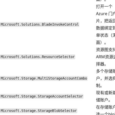
打开一个
Azure 
片，把返
Microsoft.Solutions.BladeInvokeControl
数据绑定
单状态（
面）。
资源图支
ARM资源
Microsoft.Solutions.ResourceSelector
择器。
多个存储
户，并选
Microsoft.Storage.MultiStorageAccountCombo
制。
现有或新
Microsoft.Storage.StorageAccountSelector
储账户。
在存储账
Microsoft.Storage.StorageBlobSelector
选一个blo