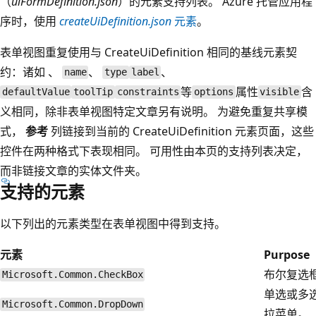
（
uiFormDefinition.json
）的元素支持列表。 Azure 托管应用程
序时，使用
createUiDefinition.json
元素
。
表单视图重复使用与 CreateUiDefinition 相同的基线元素契
约：诸如 、
、
、
name
type
label
等
属性
含
defaultValue
toolTip
constraints
options
visible
义相同，除非表单视图特定文章另有说明。 为避免重复共享模
式，
参考
列链接到当前的 CreateUiDefinition 元素页面，这些
控件在两种格式下表现相同。 可用性由本页的支持列表决定，
而非链接文章的实体文件夹。
支持的元素
以下列出的元素类型在表单视图中得到支持。
元素
Purpose
布尔复选
Microsoft.Common.CheckBox
单选或多
Microsoft.Common.DropDown
拉菜单。