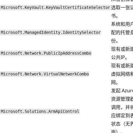
选取一张
Microsoft.KeyVault.KeyVaultCertificateSelector
书。
系统和用
配的托管
Microsoft.ManagedIdentity.IdentitySelector
份。
现有或新
Microsoft.Network.PublicIpAddressCombo
公共IP。
现有或新
虚拟网络
Microsoft.Network.VirtualNetworkCombo
网。
发起 Azur
资源管理
调用，并
Microsoft.Solutions.ArmApiControl
应绑定到
状态（无
面）。