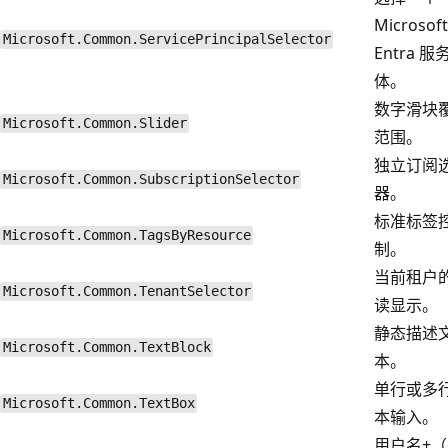
Microsoft
Microsoft.Common.ServicePrincipalSelector
Entra 服
体。
数字滑块
Microsoft.Common.Slider
范围。
独立订阅
Microsoft.Common.SubscriptionSelector
器。
标准标签
Microsoft.Common.TagsByResource
制。
当前租户
Microsoft.Common.TenantSelector
读显示。
静态描述
Microsoft.Common.TextBlock
本。
单行或多
Microsoft.Common.TextBox
本输入。
用户名+